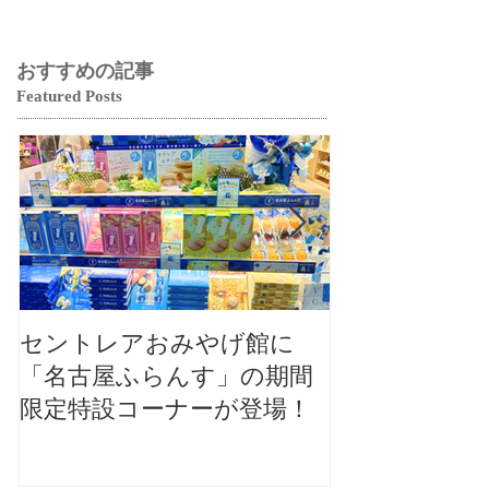
おすすめの記事
Featured Posts
セントレアおみやげ館に
【大切なお知
「名古屋ふらんす」の期間
本店カフェ毎
限定特設コーナーが登場！
ご案内（2026