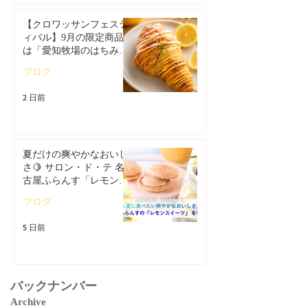
【クロワッサンフェステ
ィバル】9月の限定商品
は「愛知牧場のはちみつ
香るレモンクロワッサ
ブログ
ン」🥐🍋
2 日前
夏だけの爽やかなおいし
さ🍋 サロン・ド・テ 名
古屋ふらんす「レモンス
イーツ特集」
ブログ
5 日前
バックナンバー
Archive