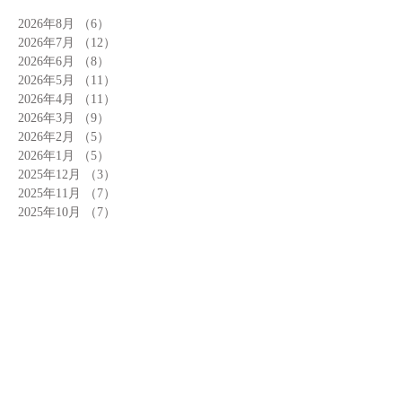
2026年8月
（6）
6件の記事
2026年7月
（12）
12件の記事
2026年6月
（8）
8件の記事
2026年5月
（11）
11件の記事
2026年4月
（11）
11件の記事
2026年3月
（9）
9件の記事
2026年2月
（5）
5件の記事
2026年1月
（5）
5件の記事
2025年12月
（3）
3件の記事
2025年11月
（7）
7件の記事
2025年10月
（7）
7件の記事
2025年9月
（8）
8件の記事
記事カテゴリー
Search By Tags
お店
お知らせ
アーモンドまつり
イベント
カフェ
ガーデン
クロワッサン
ドリンク
商品
小話
工場
建物
焼きたて
素材
運営
陳列