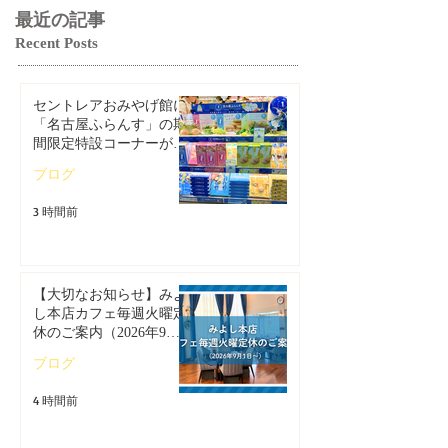
最近の記事
Recent Posts
セントレアおみやげ館に
「名古屋ふらんす」の期
間限定特設コーナーが登
場！
ブログ
3 時間前
【大切なお知らせ】みよ
し本店カフェ毎週火曜定
休のご案内（2026年9月1
日～）
ブログ
4 時間前