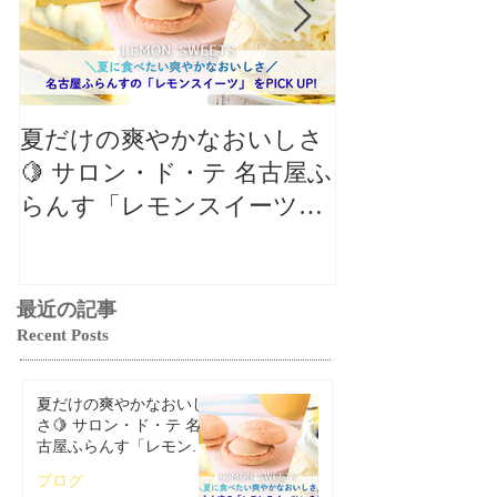
夏だけの爽やかなおいしさ
【クロワッサ
🍋 サロン・ド・テ 名古屋ふ
バル】8月の
らんす「レモンスイーツ特
リパリチーズ
集」
ン」🥐
最近の記事
Recent Posts
夏だけの爽やかなおいし
さ🍋 サロン・ド・テ 名
古屋ふらんす「レモンス
イーツ特集」
ブログ