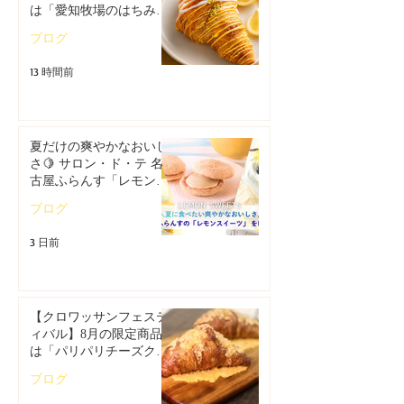
は「愛知牧場のはちみつ
香るレモンクロワッサ
ブログ
ン」🥐
13 時間前
夏だけの爽やかなおいし
さ🍋 サロン・ド・テ 名
古屋ふらんす「レモンス
イーツ特集」
ブログ
3 日前
【クロワッサンフェステ
ィバル】8月の限定商品
は「パリパリチーズクロ
ワッサン」🥐
ブログ