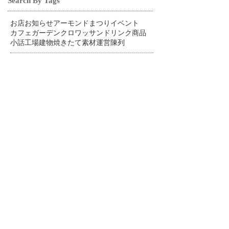
Search By Tags
お店
お知らせ
アーモンドまつり
イベント
カフェ
ガーデン
クロワッサン
ドリンク
商品
小話
工場
建物
焼きたて
素材
運営
陳列