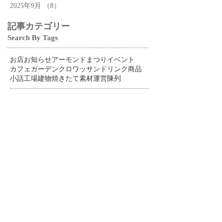
2025年9月
（8）
8件の記事
記事カテゴリー
Search By Tags
お店
お知らせ
アーモンドまつり
イベント
カフェ
ガーデン
クロワッサン
ドリンク
商品
小話
工場
建物
焼きたて
素材
運営
陳列