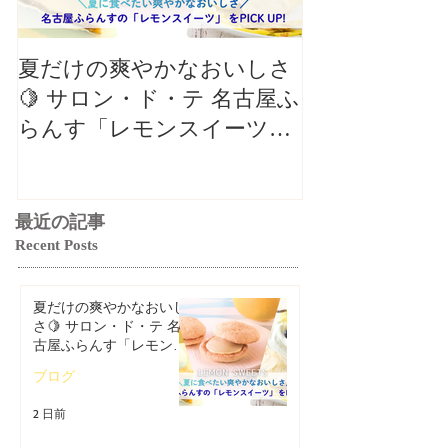
夏だけの爽やかなおいしさ
【クロワッサ
🍋 サロン・ド・テ 名古屋ふ
バル】8月の
らんす「レモンスイーツ特
リパリチーズ
集」
ン」🥐
最近の記事
Recent Posts
夏だけの爽やかなおいし
さ🍋 サロン・ド・テ 名
古屋ふらんす「レモンス
イーツ特集」
ブログ
2 日前