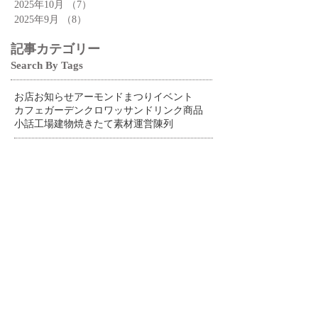
2025年10月
（7）
7件の記事
2025年9月
（8）
8件の記事
記事カテゴリー
Search By Tags
お店
お知らせ
アーモンドまつり
イベント
カフェ
ガーデン
クロワッサン
ドリンク
商品
小話
工場
建物
焼きたて
素材
運営
陳列