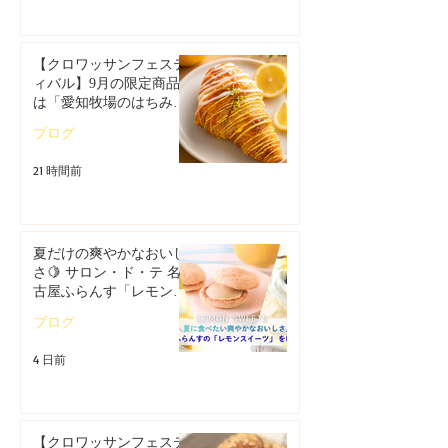
【クロワッサンフェステ
ィバル】9月の限定商品
は「愛知牧場のはちみつ
香るレモンクロワッサ
ブログ
ン」🥐
21 時間前
夏だけの爽やかなおいし
さ🍋 サロン・ド・テ 名
古屋ふらんす「レモンス
イーツ特集」
ブログ
4 日前
【クロワッサンフェステ