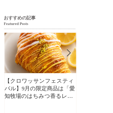
おすすめの記事
Featured Posts
【クロワッサンフェスティ
【クロワッサ
バル】9月の限定商品は「愛
バル】9月の
知牧場のはちみつ香るレモ
知牧場のはち
ンクロワッサン」🥐🍋
ンクロワッサン