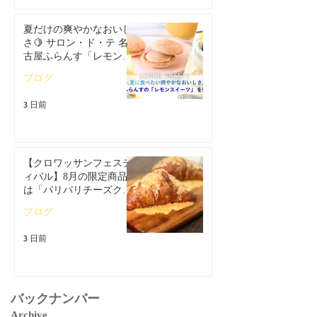
夏だけの爽やかなおいし
さ🍋 サロン・ド・テ 名
古屋ふらんす「レモンス
イーツ特集」
ブログ
3 日前
【クロワッサンフェステ
ィバル】8月の限定商品
は「パリパリチーズクロ
ワッサン」🥐
ブログ
3 日前
バックナンバー
Archive