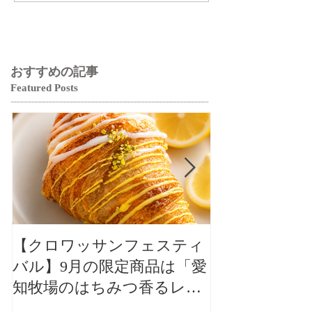
おすすめの記事
Featured Posts
【クロワッサンフェスティ
【クロワッサ
バル】9月の限定商品は「愛
バル】9月の
知牧場のはちみつ香るレモ
知牧場のはち
ンクロワッサン」🥐🍋
ンクロワッサン