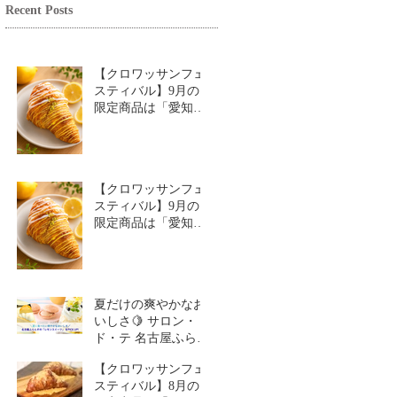
Recent Posts
【クロワッサンフェ
スティバル】9月の
限定商品は「愛知牧
場のはちみつ香るレ
モンクロワッサン」
🥐🍋
【クロワッサンフェ
スティバル】9月の
限定商品は「愛知牧
場のはちみつ香るレ
モンクロワッサン」
🥐
夏だけの爽やかなお
いしさ🍋 サロン・
ド・テ 名古屋ふらん
す「レモンスイーツ
【クロワッサンフェ
特集」
スティバル】8月の