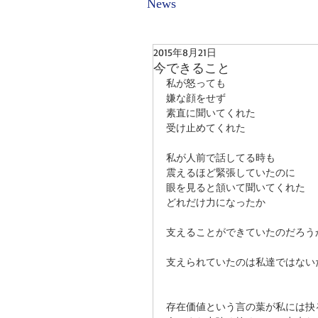
News
2015年8月21日
今できること
私が怒っても 
嫌な顔をせず 
素直に聞いてくれた 
受け止めてくれた 
私が人前で話してる時も 
震えるほど緊張していたのに 
眼を見ると頷いて聞いてくれた 
どれだけ力になったか 
支えることができていたのだろう
支えられていたのは私達ではない
存在価値という言の葉が私には抉る