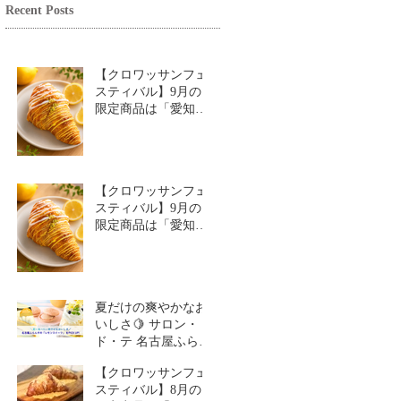
Recent Posts
【クロワッサンフェ
スティバル】9月の
限定商品は「愛知牧
場のはちみつ香るレ
モンクロワッサン」
🥐🍋
【クロワッサンフェ
スティバル】9月の
限定商品は「愛知牧
場のはちみつ香るレ
モンクロワッサン」
🥐
夏だけの爽やかなお
いしさ🍋 サロン・
ド・テ 名古屋ふらん
す「レモンスイーツ
【クロワッサンフェ
特集」
スティバル】8月の