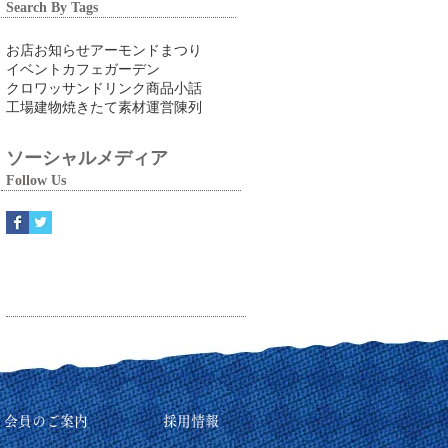
Search By Tags
お店
お知らせ
アーモンドまつり
イベント
カフェ
ガーデン
クロワッサン
ドリンク
商品
小話
工場
建物
焼きたて
素材
運営
陳列
ソーシャルメディア
Follow Us
リ会員のご案内
採用情報