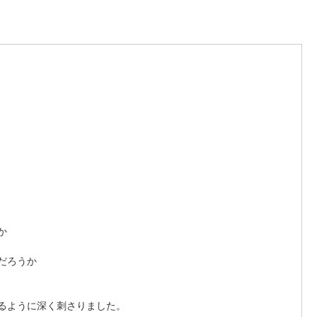
か 
だろうか 
ように深く刺さりました。  