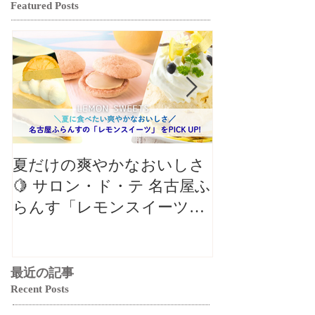
Featured Posts
夏だけの爽やかなおいしさ
【クロワッサ
🍋 サロン・ド・テ 名古屋ふ
バル】8月の
らんす「レモンスイーツ特
リパリチーズ
集」
ン」🥐
最近の記事
Recent Posts