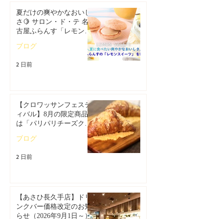
夏だけの爽やかなおいし
さ🍋 サロン・ド・テ 名
古屋ふらんす「レモンス
イーツ特集」
ブログ
2 日前
【クロワッサンフェステ
ィバル】8月の限定商品
は「パリパリチーズクロ
ワッサン」🥐
ブログ
2 日前
【あさひ長久手店】ドリ
ンクバー価格改定のお知
らせ（2026年9月1日～）