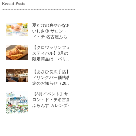
Recent Posts
夏だけの爽やかなお
いしさ🍋 サロン・
ド・テ 名古屋ふらん
す「レモンスイーツ
【クロワッサンフェ
特集」
スティバル】8月の
限定商品は「パリパ
リチーズクロワッサ
ン」🥐
【あさひ長久手店】
ドリンクバー価格改
定のお知らせ（2026
年9月1日～）
【8月イベント】サ
ロン・ド・テ名古屋
ふらんす カレンダー