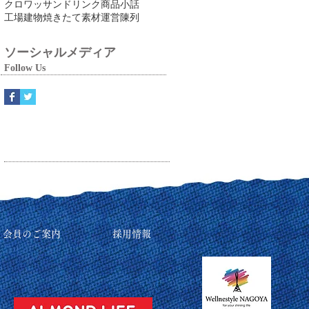
クロワッサン
ドリンク
商品
小話
工場
建物
焼きたて
素材
運営
陳列
ソーシャルメディア
Follow Us
リ会員のご案内
採用情報