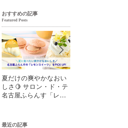
おすすめの記事
Featured Posts
夏だけの爽やかなおい
【クロワッサンフ
しさ🍋 サロン・ド・テ
ティバル】8月の限
名古屋ふらんす「レモ
品は「パリパリチ
ンスイーツ特集」
クロワッサン」🥐
最近の記事