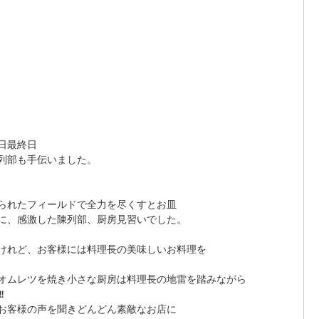
日最終日 
列部も手伝いました。 
られたフィールドで全力を尽くすとお皿 
に、感激した陳列部、厨房見習いでした。 
けれど、お客様には料理長の美味しいお料理を 
オムレツを焼き小さな厨房は料理長の地雷を踏みながら 
 
お客様の声を聞きどんどん素敵なお店に 