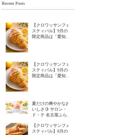
Recent Posts
【クロワッサンフェ
スティバル】9月の
限定商品は「愛知牧
場のはちみつ香るレ
モンクロワッサン」
🥐🍋
【クロワッサンフェ
スティバル】9月の
限定商品は「愛知牧
場のはちみつ香るレ
モンクロワッサン」
🥐
夏だけの爽やかなお
いしさ🍋 サロン・
ド・テ 名古屋ふらん
す「レモンスイーツ
【クロワッサンフェ
特集」
スティバル】8月の