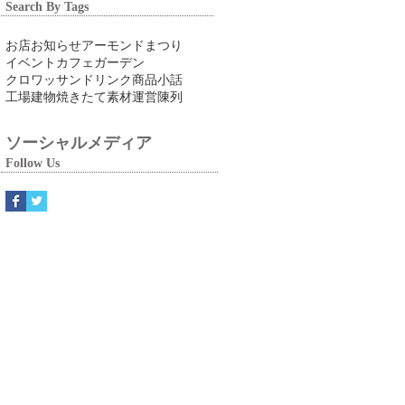
Search By Tags
お店
お知らせ
アーモンドまつり
イベント
カフェ
ガーデン
クロワッサン
ドリンク
商品
小話
工場
建物
焼きたて
素材
運営
陳列
ソーシャルメディア
Follow Us