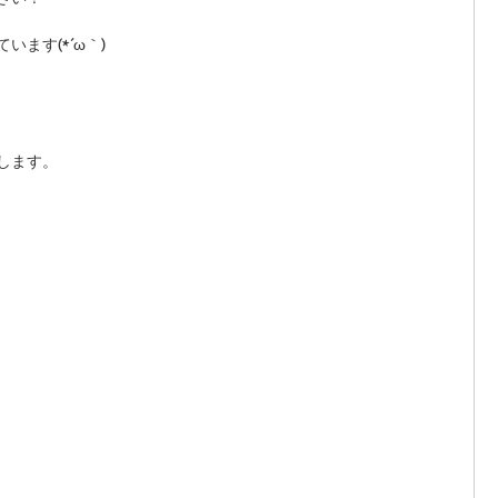
ます(*´ω｀) 
します。 