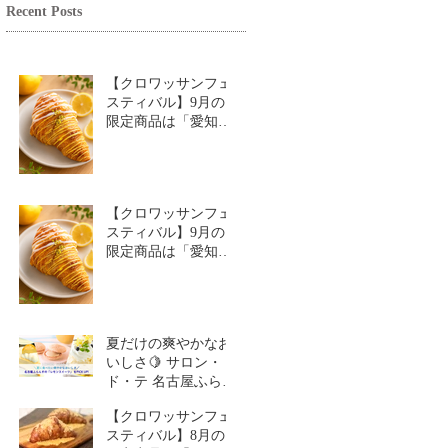
Recent Posts
【クロワッサンフェ
スティバル】9月の
限定商品は「愛知牧
場のはちみつ香るレ
モンクロワッサン」
🥐🍋
【クロワッサンフェ
スティバル】9月の
限定商品は「愛知牧
場のはちみつ香るレ
モンクロワッサン」
🥐
夏だけの爽やかなお
いしさ🍋 サロン・
ド・テ 名古屋ふらん
す「レモンスイーツ
【クロワッサンフェ
特集」
スティバル】8月の