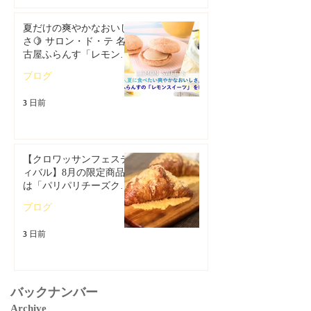
夏だけの爽やかなおいし
さ🍋 サロン・ド・テ 名
古屋ふらんす「レモンス
イーツ特集」
ブログ
3 日前
【クロワッサンフェステ
ィバル】8月の限定商品
は「パリパリチーズクロ
ワッサン」🥐
ブログ
3 日前
バックナンバー
Archive