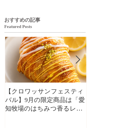
おすすめの記事
Featured Posts
【クロワッサンフェスティ
【クロワッサ
バル】9月の限定商品は「愛
バル】9月の
知牧場のはちみつ香るレモ
知牧場のはち
ンクロワッサン」🥐🍋
ンクロワッサン