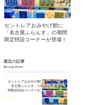
セントレアおみやげ館に
【大切なお知
「名古屋ふらんす」の期間
本店カフェ毎
限定特設コーナーが登場！
ご案内（2026
最近の記事
Recent Posts
セントレアおみやげ館に
「名古屋ふらんす」の期
間限定特設コーナーが登
場！
ブログ