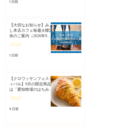
1 日前
【大切なお知らせ】みよ
し本店カフェ毎週火曜定
休のご案内（2026年9月1
日～）
ブログ
1 日前
【クロワッサンフェステ
ィバル】9月の限定商品
は「愛知牧場のはちみつ
香るレモンクロワッサ
ブログ
ン」🥐🍋
4 日前