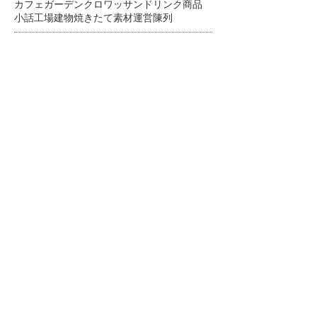
カフェ
ガーデン
クロワッサン
ドリンク
商品
小話
工場
建物
焼きたて
素材
運営
陳列