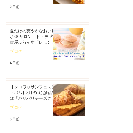
2 日前
夏だけの爽やかなおいし
さ🍋 サロン・ド・テ 名
古屋ふらんす「レモンス
イーツ特集」
ブログ
4 日前
【クロワッサンフェステ
ィバル】8月の限定商品
は「パリパリチーズクロ
ワッサン」🥐
ブログ
5 日前