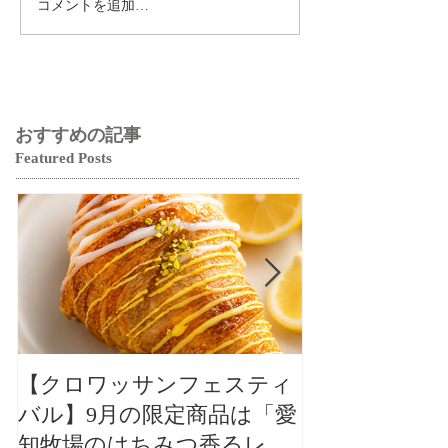
コメントを追加…
おすすめの記事
Featured Posts
【クロワッサンフェスティ
【クロワッサ
バル】9月の限定商品は「愛
バル】9月の
知牧場のはちみつ香るレモ
知牧場のはち