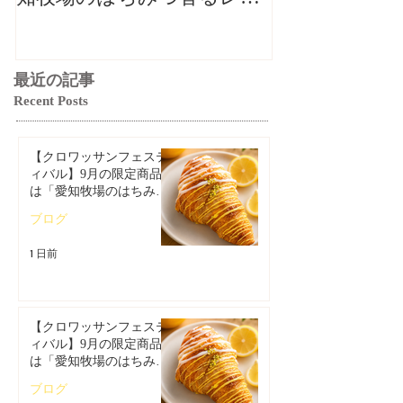
ンクロワッサン」🥐🍋
ンクロワッサン
最近の記事
Recent Posts
【クロワッサンフェステ
ィバル】9月の限定商品
は「愛知牧場のはちみつ
香るレモンクロワッサ
ブログ
ン」🥐🍋
1 日前
【クロワッサンフェステ
ィバル】9月の限定商品
は「愛知牧場のはちみつ
香るレモンクロワッサ
ブログ
ン」🥐