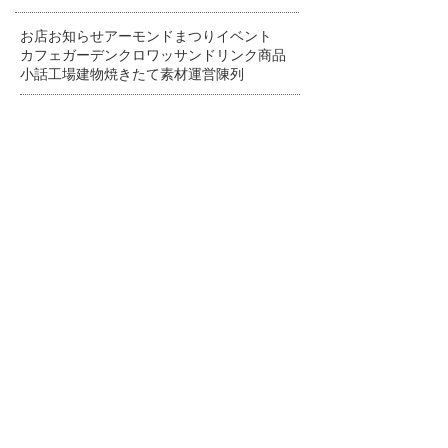
お店
お知らせ
アーモンドまつり
イベント
カフェ
ガーデン
クロワッサン
ドリンク
商品
小話
工場
建物
焼きたて
素材
運営
陳列