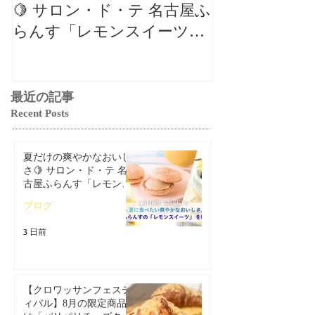
🍋 サロン・ド・テ 名古屋ふ
バル】8月の
らんす「レモンスイーツ特
リパリチーズ
集」
ン」🥐
最近の記事
Recent Posts
夏だけの爽やかなおいし
さ🍋 サロン・ド・テ 名
古屋ふらんす「レモンス
イーツ特集」
ブログ
3 日前
【クロワッサンフェステ
ィバル】8月の限定商品