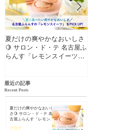
夏だけの爽やかなおいしさ
【クロワッサ
🍋 サロン・ド・テ 名古屋ふ
バル】8月の
らんす「レモンスイーツ特
リパリチーズ
集」
ン」🥐
最近の記事
Recent Posts
夏だけの爽やかなおいし
さ🍋 サロン・ド・テ 名
古屋ふらんす「レモンス
イーツ特集」
ブログ