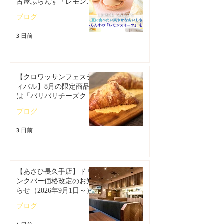
古屋ふらんす「レモンス
イーツ特集」
ブログ
3 日前
【クロワッサンフェステ
ィバル】8月の限定商品
は「パリパリチーズクロ
ワッサン」🥐
ブログ
3 日前
【あさひ長久手店】ドリ
ンクバー価格改定のお知
らせ（2026年9月1日～）
ブログ