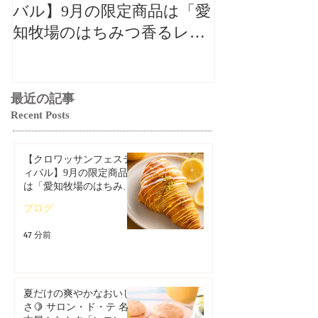
バル】9月の限定商品は「愛
🍋 サロン・
知牧場のはちみつ香るレモ
らんす「レモ
ンクロワッサン」🥐
集」
最近の記事
Recent Posts
【クロワッサンフェステ
ィバル】9月の限定商品
は「愛知牧場のはちみつ
香るレモンクロワッサ
ブログ
ン」🥐
47 分前
夏だけの爽やかなおいし
さ🍋 サロン・ド・テ 名