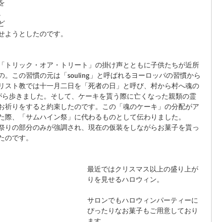
を
。
ど
せようとしたのです。
「トリック・オア・トリート」の掛け声とともに子供たちが近所
。この習慣の元は「souling」と呼ばれるヨーロッパの習慣から
リスト教では十一月二日を「死者の日」と呼び、村から村へ魂の
を乞いながら歩きました。そして、ケーキを貰う際に亡くなった親類の霊
お祈りをすると約束したのです。この「魂のケーキ」の分配がア
た際、「サムハイン祭」に代わるものとして伝わりました。
祭りの部分のみが強調され、現在の仮装をしながらお菓子を貰っ
たのです。
最近ではクリスマス以上の盛り上が
りを見せるハロウィン。
サロンでもハロウィンパーティーに
ぴったりなお菓子もご用意しており
ます。