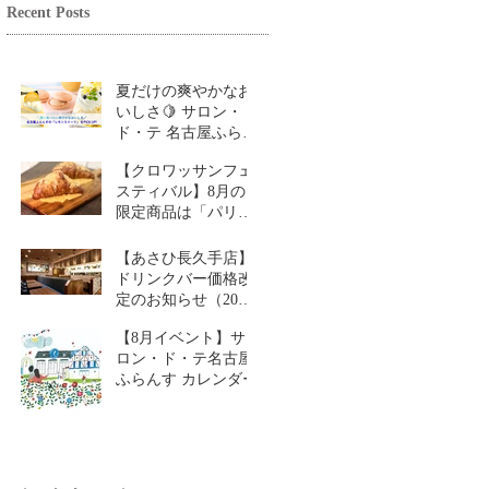
Recent Posts
夏だけの爽やかなお
いしさ🍋 サロン・
ド・テ 名古屋ふらん
す「レモンスイーツ
【クロワッサンフェ
特集」
スティバル】8月の
限定商品は「パリパ
リチーズクロワッサ
ン」🥐
【あさひ長久手店】
ドリンクバー価格改
定のお知らせ（2026
年9月1日～）
【8月イベント】サ
ロン・ド・テ名古屋
ふらんす カレンダー