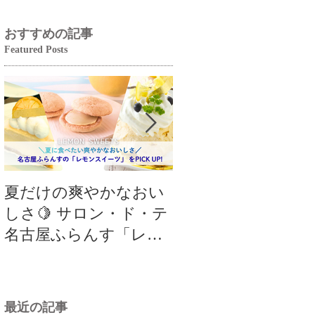
おすすめの記事
Featured Posts
夏だけの爽やかなおい
【クロワッサンフ
しさ🍋 サロン・ド・テ
ティバル】8月の限
名古屋ふらんす「レモ
品は「パリパリチ
ンスイーツ特集」
クロワッサン」🥐
最近の記事