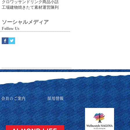
クロワッサン
ドリンク
商品
小話
工場
建物
焼きたて
素材
運営
陳列
ソーシャルメディア
Follow Us
リ会員のご案内
採用情報