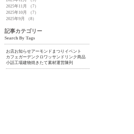
2025年11月
（7）
7件の記事
2025年10月
（7）
7件の記事
2025年9月
（8）
8件の記事
記事カテゴリー
Search By Tags
お店
お知らせ
アーモンドまつり
イベント
カフェ
ガーデン
クロワッサン
ドリンク
商品
小話
工場
建物
焼きたて
素材
運営
陳列