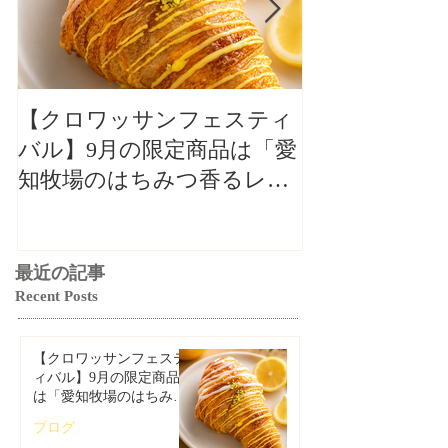
【クロワッサンフェスティ
【クロワッサ
バル】9月の限定商品は「愛
バル】9月の
知牧場のはちみつ香るレモ
知牧場のはち
ンクロワッサン」🥐🍋
ンクロワッサン
最近の記事
Recent Posts
【クロワッサンフェステ
ィバル】9月の限定商品
は「愛知牧場のはちみつ
香るレモンクロワッサ
ブログ
ン」🥐🍋