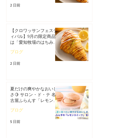
2 日前
【クロワッサンフェステ
ィバル】9月の限定商品
は「愛知牧場のはちみつ
香るレモンクロワッサ
ブログ
ン」🥐
2 日前
夏だけの爽やかなおいし
さ🍋 サロン・ド・テ 名
古屋ふらんす「レモンス
イーツ特集」
ブログ
5 日前