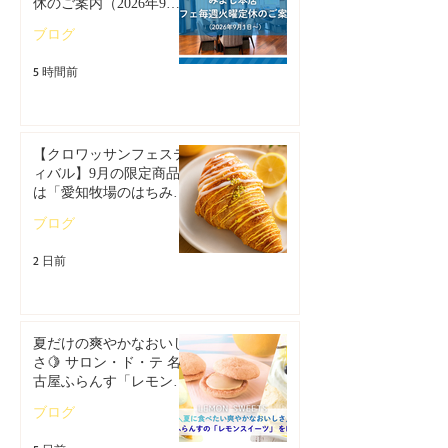
休のご案内（2026年9月1
日～）
ブログ
5 時間前
【クロワッサンフェステ
ィバル】9月の限定商品
は「愛知牧場のはちみつ
香るレモンクロワッサ
ブログ
ン」🥐🍋
2 日前
夏だけの爽やかなおいし
さ🍋 サロン・ド・テ 名
古屋ふらんす「レモンス
イーツ特集」
ブログ