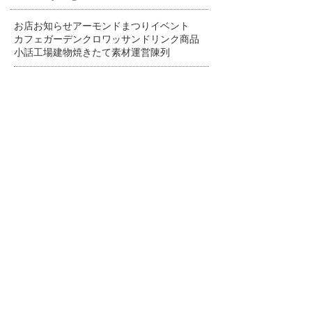
お店
お知らせ
アーモンドまつり
イベント
カフェ
ガーデン
クロワッサン
ドリンク
商品
小話
工場
建物
焼きたて
素材
運営
陳列