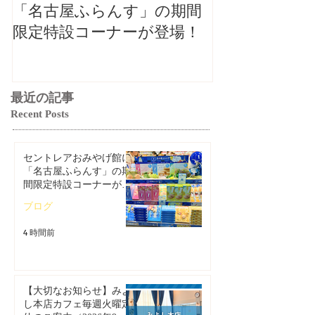
「名古屋ふらんす」の期間
本店カフェ毎
限定特設コーナーが登場！
ご案内（2026
最近の記事
Recent Posts
セントレアおみやげ館に
「名古屋ふらんす」の期
間限定特設コーナーが登
場！
ブログ
4 時間前
【大切なお知らせ】みよ
し本店カフェ毎週火曜定