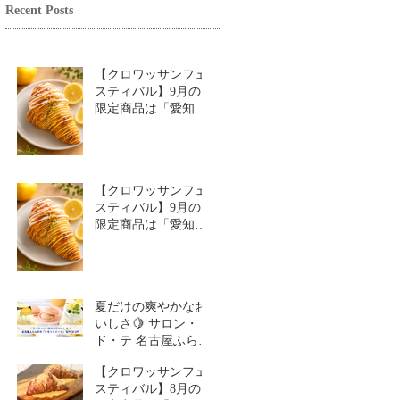
Recent Posts
【クロワッサンフェ
スティバル】9月の
限定商品は「愛知牧
場のはちみつ香るレ
モンクロワッサン」
🥐🍋
【クロワッサンフェ
スティバル】9月の
限定商品は「愛知牧
場のはちみつ香るレ
モンクロワッサン」
🥐
夏だけの爽やかなお
いしさ🍋 サロン・
ド・テ 名古屋ふらん
す「レモンスイーツ
【クロワッサンフェ
特集」
スティバル】8月の