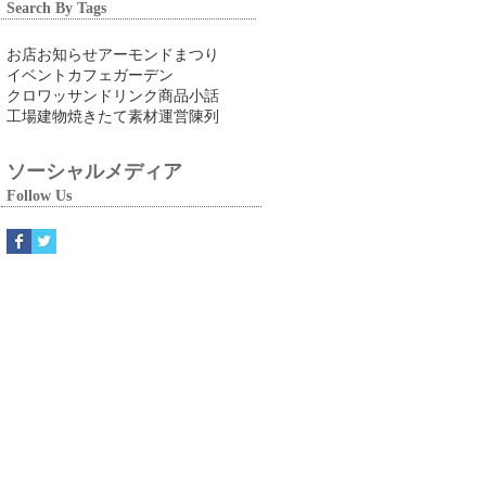
Search By Tags
お店
お知らせ
アーモンドまつり
イベント
カフェ
ガーデン
クロワッサン
ドリンク
商品
小話
工場
建物
焼きたて
素材
運営
陳列
ソーシャルメディア
Follow Us