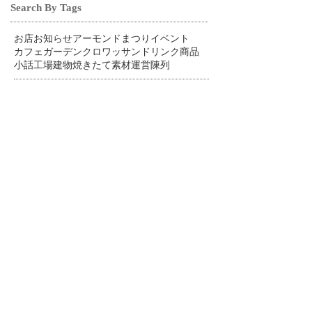
Search By Tags
お店
お知らせ
アーモンドまつり
イベント
カフェ
ガーデン
クロワッサン
ドリンク
商品
小話
工場
建物
焼きたて
素材
運営
陳列