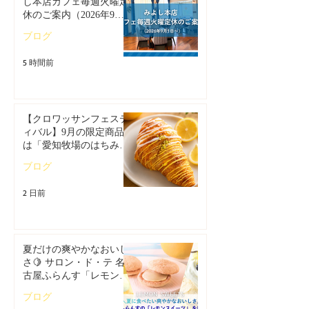
し本店カフェ毎週火曜定
休のご案内（2026年9月1
日～）
ブログ
5 時間前
【クロワッサンフェステ
ィバル】9月の限定商品
は「愛知牧場のはちみつ
香るレモンクロワッサ
ブログ
ン」🥐🍋
2 日前
夏だけの爽やかなおいし
さ🍋 サロン・ド・テ 名
古屋ふらんす「レモンス
イーツ特集」
ブログ