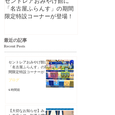
セントレアおみやげ館に
【大切なお知
「名古屋ふらんす」の期間
本店カフェ毎
限定特設コーナーが登場！
ご案内（2026
最近の記事
Recent Posts
セントレアおみやげ館に
「名古屋ふらんす」の期
間限定特設コーナーが登
場！
ブログ
4 時間前
【大切なお知らせ】みよ