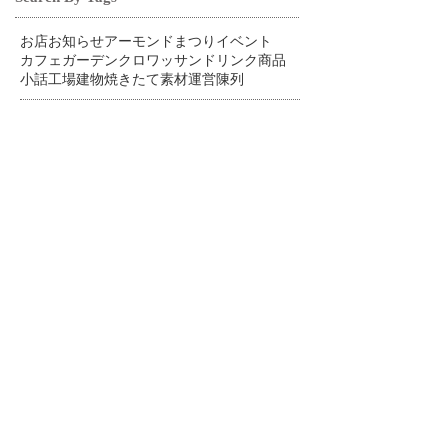
お店
お知らせ
アーモンドまつり
イベント
カフェ
ガーデン
クロワッサン
ドリンク
商品
小話
工場
建物
焼きたて
素材
運営
陳列