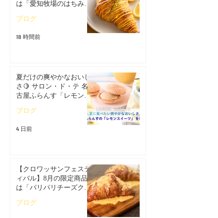
は「愛知牧場のはちみつ
香るレモンクロワッサ
ブログ
ン」🥐
18 時間前
夏だけの爽やかなおいし
さ🍋 サロン・ド・テ 名
古屋ふらんす「レモンス
イーツ特集」
ブログ
4 日前
【クロワッサンフェステ
ィバル】8月の限定商品
は「パリパリチーズクロ
ワッサン」🥐
ブログ