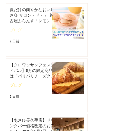
夏だけの爽やかなおいし
さ🍋 サロン・ド・テ 名
古屋ふらんす「レモンス
イーツ特集」
ブログ
2 日前
【クロワッサンフェステ
ィバル】8月の限定商品
は「パリパリチーズクロ
ワッサン」🥐
ブログ
2 日前
【あさひ長久手店】ドリ
ンクバー価格改定のお知