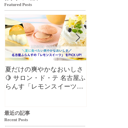
Featured Posts
夏だけの爽やかなおいしさ
【クロワッサ
🍋 サロン・ド・テ 名古屋ふ
バル】8月の
らんす「レモンスイーツ特
リパリチーズ
集」
ン」🥐
最近の記事
Recent Posts