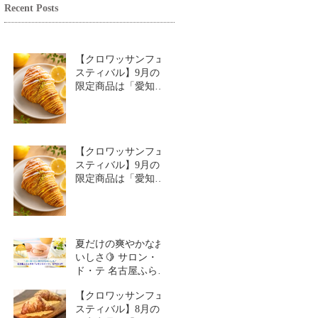
Recent Posts
【クロワッサンフェ
スティバル】9月の
限定商品は「愛知牧
場のはちみつ香るレ
モンクロワッサン」
🥐🍋
【クロワッサンフェ
スティバル】9月の
限定商品は「愛知牧
場のはちみつ香るレ
モンクロワッサン」
🥐
夏だけの爽やかなお
いしさ🍋 サロン・
ド・テ 名古屋ふらん
す「レモンスイーツ
【クロワッサンフェ
特集」
スティバル】8月の