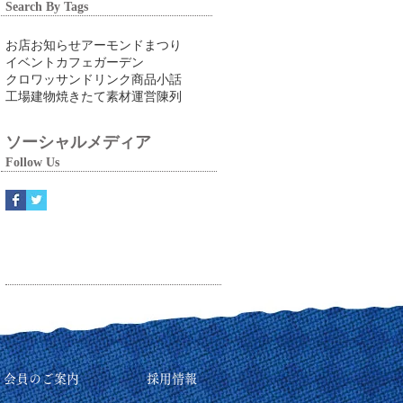
Search By Tags
お店
お知らせ
アーモンドまつり
イベント
カフェ
ガーデン
クロワッサン
ドリンク
商品
小話
工場
建物
焼きたて
素材
運営
陳列
ソーシャルメディア
Follow Us
リ会員のご案内
採用情報