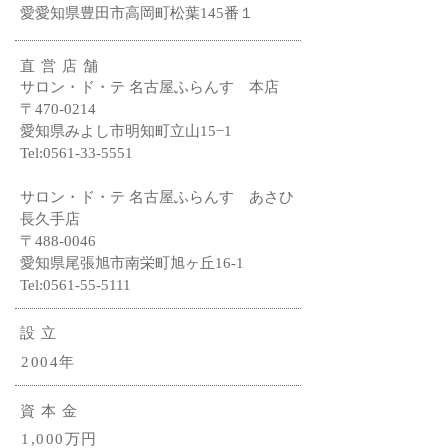
愛愛知県豊田市高岡町松葉145番１
直営店舗
サロン・ド・テ 名古屋ふらんす 本店
〒470-0214
愛知県みよし市明知町立山15−1
Tel:
0561-33-5551
サロン・ド・テ 名古屋ふらんす あさひ
長久手店
〒488-0046
愛知県尾張旭市南栄町旭ヶ丘16-1
​Tel:
0561-55-5111
設立
2004年
資本金
1,000万円