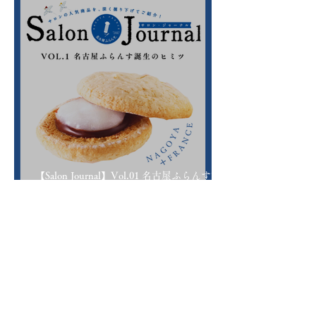
【Salon Journal】Vol.01 名古屋ふらんす誕生
のヒミツ
会社概要
法人様でのご利用
個人情報保護方針
名古屋ふらんす便り