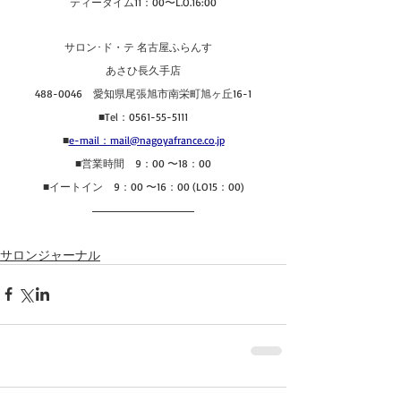
ティータイム11：00〜L.O.16:00
サロン･ド・テ 名古屋ふらんす　
あさひ長久手店
488-0046　愛知県尾張旭市南栄町旭ヶ丘16-1
■Tel：0561-55-5111
■
e-mail：mail@nagoyafrance.co.jp
■営業時間　9：00 〜18：00
■イートイン　9：00 〜16：00 (LO15：00)
サロンジャーナル