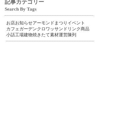
記事カテゴリー
Search By Tags
お店
お知らせ
アーモンドまつり
イベント
カフェ
ガーデン
クロワッサン
ドリンク
商品
小話
工場
建物
焼きたて
素材
運営
陳列