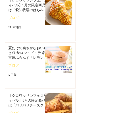
【クロワッサンフェステ
ィバル】9月の限定商品
は「愛知牧場のはちみつ
香るレモンクロワッサ
ブログ
ン」🥐
19 時間前
夏だけの爽やかなおいし
さ🍋 サロン・ド・テ 名
古屋ふらんす「レモンス
イーツ特集」
ブログ
4 日前
【クロワッサンフェステ
ィバル】8月の限定商品
は「パリパリチーズクロ
ワッサン」🥐