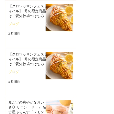
【クロワッサンフェステ
ィバル】9月の限定商品
は「愛知牧場のはちみつ
香るレモンクロワッサ
ブログ
ン」🥐🍋
3 時間前
【クロワッサンフェステ
ィバル】9月の限定商品
は「愛知牧場のはちみつ
香るレモンクロワッサ
ブログ
ン」🥐
5 時間前
夏だけの爽やかなおいし
さ🍋 サロン・ド・テ 名
古屋ふらんす「レモンス