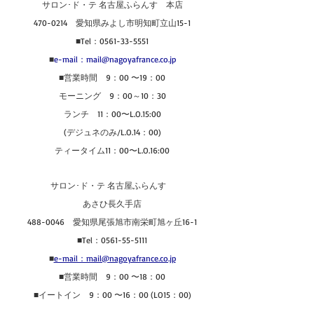
サロン･ド・テ 名古屋ふらんす　本店
470-0214　愛知県みよし市明知町立山15-1
■Tel：0561-33-5551
■
e-mail：mail@nagoyafrance.co.jp
■営業時間　9：00 〜19：00
モーニング　9：00～10：30
ランチ　11：00〜L.O.15:00
(デジュネのみ/L.O.14：00)
ティータイム11：00〜L.O.16:00
サロン･ド・テ 名古屋ふらんす　
あさひ長久手店
488-0046　愛知県尾張旭市南栄町旭ヶ丘16-1
■Tel：0561-55-5111
■
e-mail：mail@nagoyafrance.co.jp
■営業時間　9：00 〜18：00
■イートイン　9：00 〜16：00 (LO15：00)