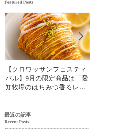
Featured Posts
【クロワッサンフェスティ
【クロワッサ
バル】9月の限定商品は「愛
バル】9月の
知牧場のはちみつ香るレモ
知牧場のはち
ンクロワッサン」🥐🍋
ンクロワッサン
最近の記事
Recent Posts