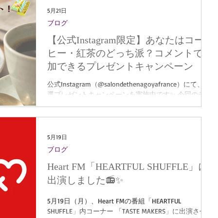
みたい」 そんな方にも、気軽にアーモンドミルクに触
古屋ふらんすプチ」を掲載いただいています。 特に
5月21日
れていただける機会です。 香ばしくやさしい
「小倉トースト味」を含む3種アソートの
ブログ
「TRIPLESTARS」は、 名古屋らしさを楽しめるお土産
【公式Instagram限定】あなたはコー
としてご紹介いただきました✨ また、「名古屋ふらん
すプチ」についても、 “かわいい大きさで配りやす
ヒー・紅茶のどっち派？コメントで参
い”と取り上げていただいています。 名古屋駅でのお
加できるプレゼントキャンペーン
土産選びの参考に、ぜひご覧ください。 ▼掲載記事は
こちら 【2026】名古屋駅で買えるお土産おすすめ15
公式Instagram（@salondethenagoyafrance）にて、 抽
選！かわいいスイーツや和菓子も
選プレゼントキャンペーンを実施中です✨ 今回のテー
https://www.jalan.net/news/article/207088/
マは「あなたはどっち派？」 ✔ 名古屋ふらんすプチ
を【コーヒーと楽しむ派】☕ ✔ それとも【紅茶と合わ
せる派】🫖 香ばしいアーモンドのコクを引き立てるコ
ーヒー、 やさしい甘さに寄り添う紅茶。 ぜひ、お気
5月19日
に入りの楽しみ方をコメントで教えてください✨ ご参
ブログ
加いただいた方の中から 抽選で5名様に、 「名古屋ふ
Heart FM「HEARTFUL SHUFFLE」に
らんすプチ 5個入」と 季節限定の「名古屋ふらんす
爽やかレモン 6個入」の セットをプレゼントいたしま
出演しました📻✨
す🎁 おうちカフェ時間を楽しめる、この機会をぜひお
見逃しなく♪ 【応募方法】 ①公式アカウント
5月19日（月）、Heart FMの番組「HEARTFUL
（@salondethenagoyafrance）をフォロー ②キャンペ
SHUFFLE」内コーナー 「TASTE MAKERS」に出演させ
ーン投稿にコメント 「コーヒー」または「紅茶」とご