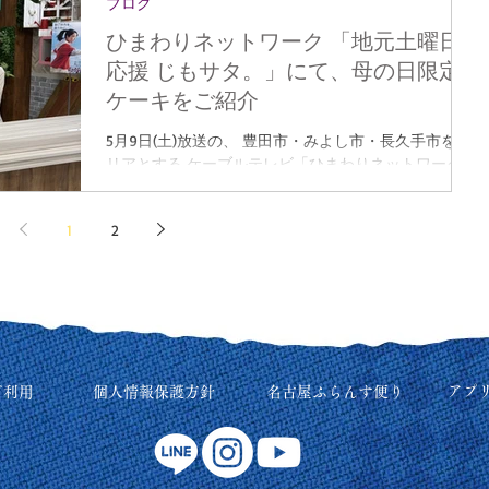
ブログ
します🎵 生地には名古屋コーチン卵を使用すること
で、 卵本来のコクや香りがより際立つ味わいに🥚 ク
ひまわりネットワーク 「地元土曜日
リームには愛知県産の香り高い西尾抹茶を使用し、 ほ
応援 じもサタ。」にて、母の日限定
ろ苦さとまろやかさのバランスにこだわりました◎ ふ
ケーキをご紹介
わっと軽やかな口どけと、 抹茶の香りが楽しめる、
和と洋が調和した一品です✨ ぜひ、この機会にご賞味
5月9日(土)放送の、 豊田市・みよし市・長久手市をエ
くださいませ！ ＜ 販売店舗 ＞ サロン・ド・テ 名古
リアとする ケーブルテレビ「ひまわりネットワーク」
屋ふらんす あさひ長久手店 ※本店、オンラインショ
の番組 「地元土曜日応援 じもサタ。」に、 名古屋フ
ップでは販売しておりません。 ＜ 販売価格 ＞ 300円
ランスcorpが生出演いたしました。 番組内では、2種
(税別) 『名古屋コーチンのスフレファンシー』につい
1
2
類の母の日限定ケーキをご紹介✨ お母さまへの感謝の
ては こちらを是非ご覧ください☺ INFO
気持ちを彩る、 華やかなスイーツの魅力をお伝えしま
した。 ご覧いただいた皆さま、誠にありがとうござい
ました！ 放送終了後には、ひまわりネットワーク公式
Instagramにて ご紹介もいただきました。 📺 放送 5月
9日(土) 10:00～10:55 ひまわりネットワーク「地元土曜
日応援 じもサタ。」
https://www.himawari.co.jp/jimosata/
アプ
ご利用
個人情報保護方針
名古屋ふらんす便り