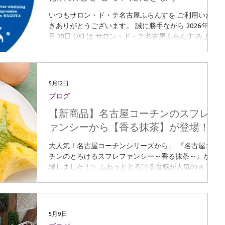
ルーツをたっぷり入れて焼き上げた定番の味です🍊
Earl Grey アールグレイ アールグレイの茶葉をたっぷ
いつもサロン・ド・テ名古屋ふらんすを ご利用いただ
りと入れ、 紅茶の上品な香りと味わいが感じられるよ
きありがとうございます。 誠に勝手ながら 2026年 6
うに焼き上げました。 Fraise フレーズ ストロベリー
月 10日 (水) は サロン・ド・テ名古屋ふらんす みよし
ならではのほんのり甘酸っぱい​味わい🍓 見た目の淡い
本店・あさひ長久手店ともに 臨時休業とさせていただ
ピンク色になるように焼き上げました。 入数も幅広く
きます。 ※6月11日(木)以降は通常通り営業いたしま
ラインアップ🎵 用途に合わせてサイズもお選びいただ
す。 【お問い合わせ先】 サロン･ド・テ 名古屋ふら
けます☺ 4個入 1箱 5
んす みよし本店 〒470-0214 愛知県みよし市明知町
5月12日
立山15-1 Tel：0561-33-5551 e-mail：
ブログ
info@nagoyafrance.jp （受付時間 9：00～19：00）
サロン･ド・テ 名古屋ふらんす あさひ長久手店 〒
【新商品】名古屋コーチンのスフレフ
488-0046 愛知県尾張旭市南栄町旭ケ丘16-1 Tel：
ァンシーから【香る抹茶】が登場！
0561-55-5111 e-mail：info@nagoyafrance.jp （受付時
間 9：00～18：00）
大人気！名古屋コーチンシリーズから、 『名古屋コー
チンのとろけるスフレファンシー～香る抹茶～』が登
場しました！✨ ふわっととろける食感が人気のスフレ
ファンシーに、 新たに“抹茶”フレーバーが仲間入り♪
名古屋コーチン卵を使用したやわらかなスポンジ生地
で、 愛知県産西尾抹茶を使った抹茶クリームを包み込
みました🍃 口に入れた瞬間、 抹茶の上品で豊かな香
5月9日
りがふわっと広がり、 卵のやさしい甘さと絶妙に調和