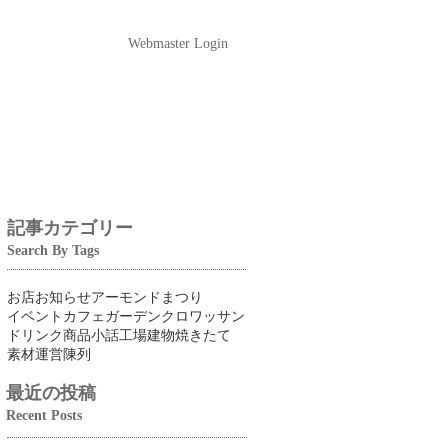
Webmaster Login
記事カテゴリー
Search By Tags
お店
お知らせ
アーモンドまつり
イベント
カフェ
ガーデン
クロワッサン
ドリンク
商品
小話
工場
建物
焼きたて
素材
運営
陳列
最近の投稿
Recent Posts