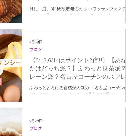
月に一度、3日間限定開催の クロワッサンフェスティ
バル！ 6月は 「ラングドシャ・クロワッサン～アール
グレイ～」です！ 販売期間：6/5(金)～7(日) 発酵バタ
ーを使用したクロワッサンと アールグレイを練り込ん
だ ザクザクラングドシャを組み合わせました✨ 上掛
けされたキャラメルチョコが 紅茶の香りを引き立てる
5月30日
特別な一品です。 ＜商品情報＞ ラングドシャ・クロ
ブログ
ワッサン～アールグレイ～ ※3日間限定、数量限定商
《6/13,6/14はポイント2倍!!》【あな
品となります。 ※内容は毎月異なります。 ※オンラ
インショップでは販売しておりません。 ＜販売期間＞
たはどっち派？】ふわっと抹茶派？プ
6/5(金)～6/7(日) ＜販売店舗＞ サロン・ド・テ名古屋
レーン派？名古屋コーチンのスフレフ
ふらんす みよし本店／あさひ長久手店 【実施中】ク
ァンシー食べ比べ♪
ロワッサンフェスティバル スタンプカードお渡しして
ふわっととろける食感が人気の 「名古屋コーチンのス
います！ 毎月第1金・土・日限定で開催している「ク
フレファンシー」シリーズ。 5月初めに新フレーバー
ロワッサンフェスティバル」 （通称：クロフェス）
『名古屋コーチンのとろけるスフレファンシー ～香る
に、この春から新たな楽しみが加わりました✨ その名
抹茶～』 が登場しました✨ そこで今回は… ＼あなたは
も―― 「クロワッサンフェスティバル スタンプカー
どっち派？／ 【 香る抹茶派 】 VS 【 プレーン (やさし
ド」 クロフェス限定のクロワッサンをご購入いただく
い練乳クリーム) 派 】 それぞれの魅力をご紹介します
5月29日
と、 毎月1回スタンプをGET✨
♪ 🍃 上品な香り広がる「香る抹茶」派🍃 新登場の“香
ブログ
る抹茶”は、 愛知県産西尾抹茶を使用した、 香り高い