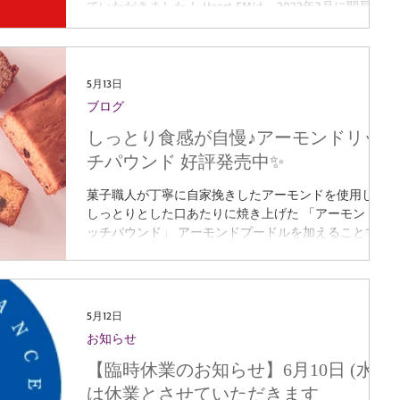
ていただきました！ Heart FMは、2023年3月に開局
記入ください☕🫖 （おすすめの楽しみ方コメントも大
し、 2024年8月からはコミュニティFMとして放送され
歓迎です！） 【キャンペーン概要】 □応募期間：2026
ており、 放送エリアは名古屋市を中心に、 インター
年5月21日（木）～5月31日（日）23:59 □当選発表：
ネットを通じて全国どこでも聴くことができます。 番
2026年6月1日（月）予定（D
組では約30分にわたり、 「名古屋ふらんすプチ」の
5月13日
魅力や開発秘話、 サロン・ド・テ 名古屋ふらんすで
ブログ
楽しめるスイーツやカフェメニュー、 そして私たちが
しっとり食感が自慢♪アーモンドリッ
大切にしている“アーモンドへのこだわり”について お
話しさせていただきました。 パーソナリティのMEGさ
チパウンド 好評発売中✨
んには、 実際に「名古屋ふらんすプチ」をご試食いた
だきながら、 普段なかなかお伝えしきれない内容まで
菓子職人が丁寧に自家挽きしたアーモンドを使用し、
たっぷり掘り下げていただきました✨ リスナーの皆さ
しっとりとした口あたりに焼き上げた 「アーモンドリ
まにも、 名古屋ふらんすや井桁堂の、お菓子の美味し
ッチパウンド」 アーモンドプードルを加えることで、
さや 素材に向き合う私たちの想いが少しでも届いてい
より一層しっとりとした食感と、 アーモンドならでは
ましたら嬉しいです☺ このような貴重な機会をいただ
のリッチな味わいをお楽しみいただけます✨ 素材の風
き、ありがとうございました！ Heart FMについて
味を大切に、ひとつひとつ丁寧に仕上げました。 個包
装で食べやすく、さまざまなシーンでお楽しみいただ
5月12日
けます。 ご自宅でのティータイムにはもちろん、 ご
お知らせ
家族やご友人との団らんのひととき、 季節の贈り物や
手土産にもおすすめです🎁 Fruit フルーツ しっとり食
【臨時休業のお知らせ】6月10日 (水)
感の生地に、オレンジやクランベリーなどの ドライフ
は休業とさせていただきます