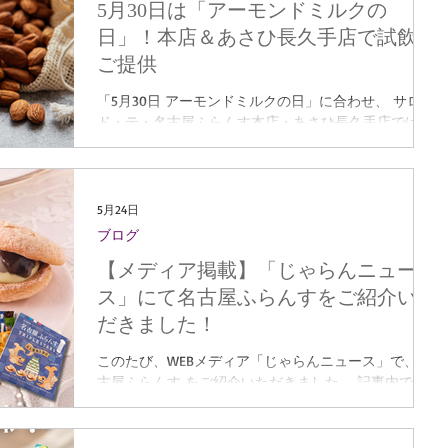
5月30日は「アーモンドミルクの
抹茶クリームが主役✨ 名古屋コーチン卵🥚を使用した
ふわっとやわらかなスポンジ生地で包み込み、 口に入
日」！本店＆あさひ長久手店で試飲を
れた瞬間、抹茶の豊かな香りが広がります。 ほろ苦さ
ご提供
とまろやかさのバランスが絶妙で、 和と洋がやさしく
調和した味わいに🍵 「甘すぎないスイーツが好き」
「5月30日 アーモンドミルクの日」に合わせ、 サロン
「抹茶スイーツに目がない！」 そんな方におすすめで
ド・テ・名古屋ふらんす本店・あさひ長久手店では、
す♪ 🥛 プレーン ～やさしい甘さの「練乳クリーム」
店舗で丁寧に仕込んだ「自家製アーモンドミルク」の
派🥛 定番人気の“練乳”は、 絹のようにとろけるスポ
ミニ試飲イベントを開催します✨ 市販のアーモンドミ
ンジ生地と、 やさしい甘さの練乳クリームが特長✨
ルクとの違いとして特に感じられるのは、 搾りたてな
名古屋コーチン卵🥚を使用することで、 卵本来のコク
らではの自然なアーモンドの香り。 口に含んだ瞬間に
5月24日
や香りがより
広がる、やさしい甘みと香ばしさは、 素材そのものの
ブログ
美味しさをよりダイレクトに感じていただけます♪ シ
【メディア掲載】「じゃらんニュー
ンプルだからこそ伝わる、 “出来立て”のアーモンドミ
ルクならではの味わいを、 ぜひお楽しみください✨
ス」にて名古屋ふらんすをご紹介いた
※画像はアーモンドミルクのイメージです。試飲サイ
だきました！
ズではありません。 ■ ミニ試飲イベント内容 ■ 【みよ
し本店】 カフェをご利用のお客様へ 自家製アーモン
このたび、WEBメディア「じゃらんニュース」で、 名
ドミルクの“ひとくち試飲”サービス🥛 【あさひ長久手
古屋ふらんす をご紹介いただきました。 記事内で
店】 セルフカフェをご利用のお客様へ 自家製アーモ
は、名古屋の“和洋折衷文化”から生まれたお菓子とし
ンドミルクの“ひとくち試飲”サービス🥛 「気になって
て、 おもちをダックワーズでサンドした「名古屋ふら
いたけど飲んだことがない」 「植物性ミルクを試して
んす TRIPLESTARS」や、 ひとくちサイズで人気の「名