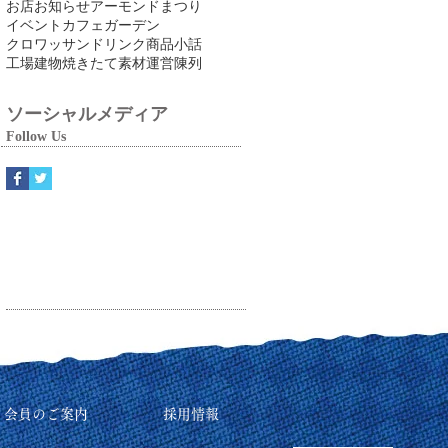
お店
お知らせ
アーモンドまつり
イベント
カフェ
ガーデン
クロワッサン
ドリンク
商品
小話
工場
建物
焼きたて
素材
運営
陳列
ソーシャルメディア
Follow Us
リ会員のご案内
採用情報