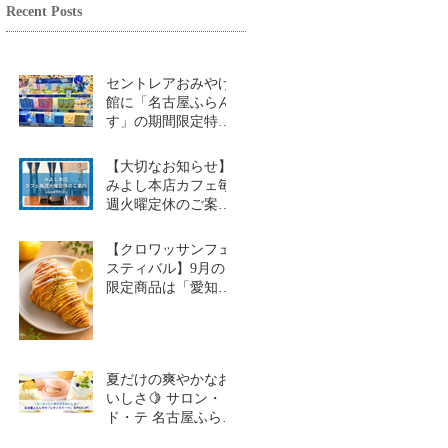
Recent Posts
セントレアおみやげ
館に「名古屋ふらん
す」の期間限定特設
コーナーが登場！
【大切なお知らせ】
みよし本店カフェ毎
週火曜定休のご案内
（2026年9月1日～）
【クロワッサンフェ
スティバル】9月の
限定商品は「愛知牧
場のはちみつ香るレ
モンクロワッサン」
🥐🍋
夏だけの爽やかなお
いしさ🍋 サロン・
ド・テ 名古屋ふらん
す「レモンスイーツ