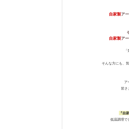
自家製
アー
自家製
アー
「
そんな方にも、
ア
皆さ
『自
低温調理で