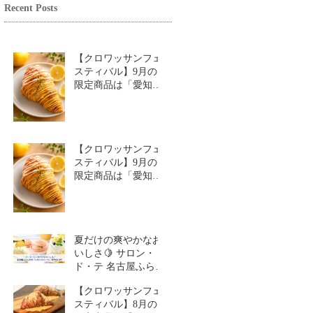
Recent Posts
【クロワッサンフェ
スティバル】9月の
限定商品は「愛知牧
場のはちみつ香るレ
モンクロワッサン」
🥐🍋
【クロワッサンフェ
スティバル】9月の
限定商品は「愛知牧
場のはちみつ香るレ
モンクロワッサン」
🥐
夏だけの爽やかなお
いしさ🍋 サロン・
ド・テ 名古屋ふらん
す「レモンスイーツ
【クロワッサンフェ
特集」
スティバル】8月の