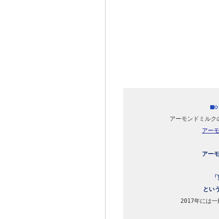
■
アー
アーモ
「
とい
2017年には