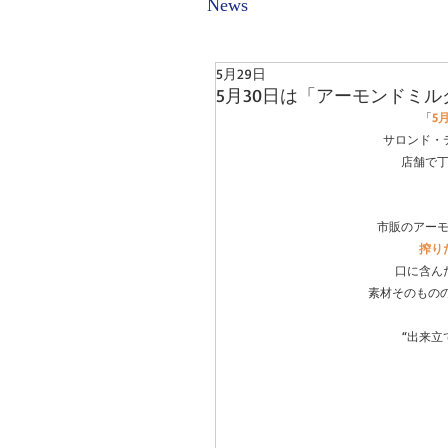
News
5月29日
5月30日は「アーモンドミ
「
5
サロンド・
店舗で
市販のアー
搾り
口に含ん
素材そのもの
“出来立