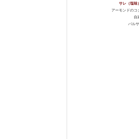
サレ（塩味
アーモンドのコ
自
バル