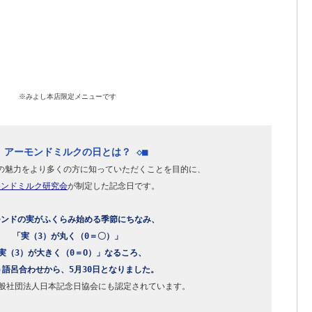
※みよし本店限定メニューです
◇ アーモンドミルクの日とは？ ◇■
モンドミルク研究会
が制定した記念日です。

ンドの実がふくらみ始める季節にちなみ、

「実（3）が丸く（0＝〇）」

実（3）が大きく（0＝O）」なるころ、

う語呂合わせから、5月30日となりました。
一般社団法人日本記念日協会にも認定されています。
