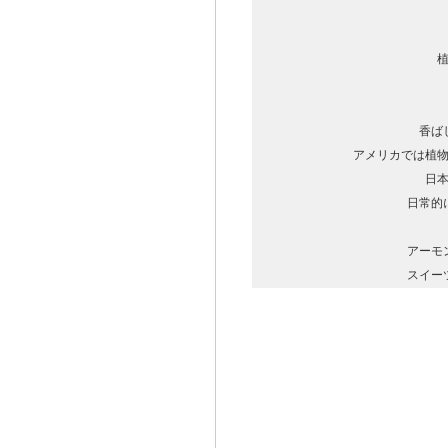
香ば
アメリカでは植物
日本
日常的
アーモ