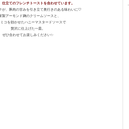
）仕立てのフレンチトーストを合わせています。
クが、豚肉の甘みを引き立て奥行きのある味わいに🤍
家製アーモンド麹のクリームソースと、
サミコを効かせたハニーマスタードソースで
贅沢に仕上げた一皿。
ぜひ合わせてお楽しみください✨