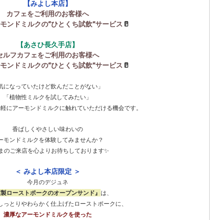
【みよし本店】
カフェをご利用のお客様へ
モンドミルクの“ひとくち試飲”サービス
🥛
【あさひ長久手店】
セルフカフェをご利用のお客様へ
モンドミルクの“ひとくち試飲”サービス
🥛
気になっていたけど飲んだことがない」
「植物性ミルクを試してみたい」
気軽にアーモンドミルクに触れていただける機会です。
香ばしくやさしい味わいの
ーモンドミルクを体験してみませんか？
まのご来店を心よりお待ちしております✨
＜ みよし本店限定 ＞
今月のデジュネ
家製ローストポークのオープンサンド』
は、
しっとりやわらかく仕上げたローストポークに、
濃厚なアーモンドミルクを使った