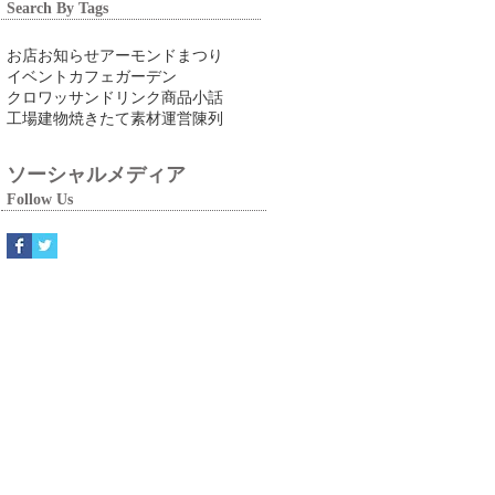
Search By Tags
お店
お知らせ
アーモンドまつり
イベント
カフェ
ガーデン
クロワッサン
ドリンク
商品
小話
工場
建物
焼きたて
素材
運営
陳列
ソーシャルメディア
Follow Us