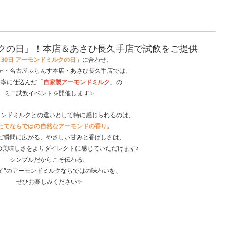
ルクの日」！本店＆あさひ長久手店で試飲をご提供
月30日 アーモンドミルクの日
」に合わせ、
テ・名古屋ふらんす本店・あさひ長久手店では、
丁寧に仕込んだ「
自家製アーモンドミルク
」の
ミニ試飲イベントを開催します✨
モンドミルクとの違いとして特に感じられるのは、
たてならではの自然なアーモンドの香り。
だ瞬間に広がる、やさしい甘みと香ばしさは、
の美味しさをよりダイレクトに感じていただけます♪
シンプルだからこそ伝わる、
て”のアーモンドミルクならではの味わいを、
ぜひお楽しみください✨