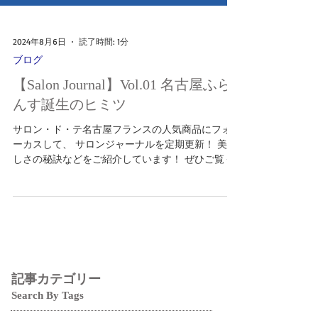
2024年8月6日
読了時間: 1分
ブログ
【Salon Journal】Vol.01 名古屋ふら
んす誕生のヒミツ
サロン・ド・テ名古屋フランスの人気商品にフォ
ーカスして、 サロンジャーナルを定期更新！ 美味
しさの秘訣などをご紹介しています！ ぜひご覧く
ださい♪ SHOP INFORMATION サロン･ド・テ 名古屋
ふらんす 本店 470-0214 愛知県みよし市明知町
立山15-1...