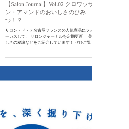
サロンジャーナル
【Salon Journal】Vol.02 クロワッサ
ン・アマンドのおいしさのひみ
つ！？
サロン・ド・テ名古屋フランスの人気商品にフォ
ーカスして、 サロンジャーナルを定期更新！ 美味
しさの秘訣などをご紹介しています！ ぜひご覧く
ださい♪ SHOP INFORMATION サロン･ド・テ 名古屋
ふらんす 本店 470-0214 愛知県みよし市明知町
立山15-1 ■Tel：0561-33-5551 ■e-mail：
mail@nagoyafrance.co.jp ■営業時間 9：00 〜19：
00 モーニング 9：00～10：30 ランチ 11：00〜
L.O.15:00 (デジュネのみ/L.O.14：00) ティータイム
11：00〜L.O.16:00 サロン･ド・テ 名古屋ふらんす
あさひ長久手店 488-0046 愛知県尾張旭市南栄町
旭ヶ丘16-1 ■Tel：0561-55-5111 ■e-mail：
mail@nagoyafrance.co.jp ■営業時間 9：00 〜18：
00 ■イートイン 9：00 〜16：00 (LO15：00)