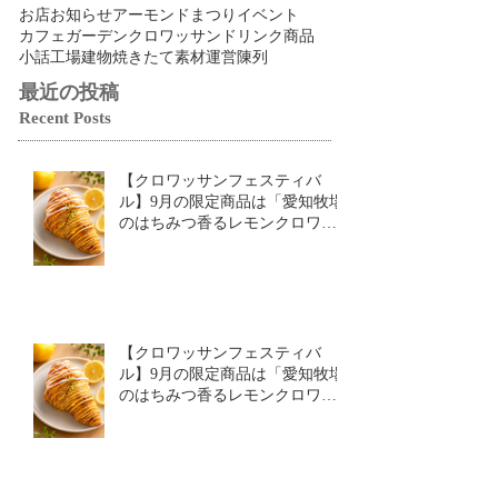
記事カテゴリー
Search By Tags
お店
お知らせ
アーモンドまつり
イベント
カフェ
ガーデン
クロワッサン
ドリンク
商品
小話
工場
建物
焼きたて
素材
運営
陳列
最近の投稿
Recent Posts
【クロワッサンフェスティバ
ル】9月の限定商品は「愛知牧場
のはちみつ香るレモンクロワッ
サン」🥐🍋
【クロワッサンフェスティバ
ル】9月の限定商品は「愛知牧場
のはちみつ香るレモンクロワッ