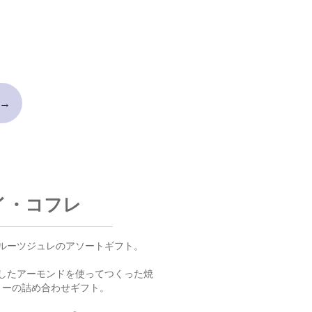
→
イ・コフレ
ルーツジュレのアソートギフト。
したアーモンドを使ってつくった焼
リーの詰め合わせギフト。