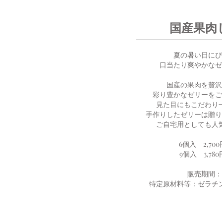
国産果肉
夏の暑い日にぴ
口当たり爽やかなゼ
国産の果肉を贅沢
彩り豊かなゼリーをご
見た目にもこだわり
手作りしたゼリーは贈り
ご自宅用としても人
6個入 2,700
9個入 3,780
販売期間：
特定原材料等：ゼラチ