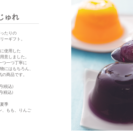
じゅれ
ったりの
リーギフト。
に使用した
用意しました。
一つ一つ丁寧に
物にはもちろん、
気の商品です。
円(税込)
円(税込)
夏季
ン、もも、りんご