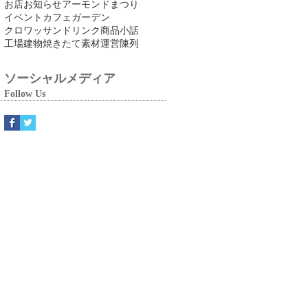
お店
お知らせ
アーモンドまつり
イベント
カフェ
ガーデン
クロワッサン
ドリンク
商品
小話
工場
建物
焼きたて
素材
運営
陳列
ソーシャルメディア
Follow Us