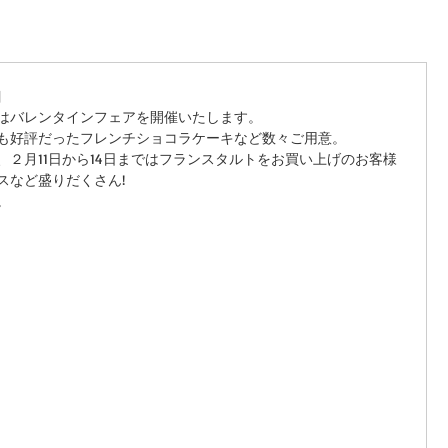
内
はバレンタインフェアを開催いたします。
も好評だったフレンチショコラケーキなど数々ご用意。
２月11日から14日まではフランスタルトをお買い上げのお客様
など盛りだくさん!
。