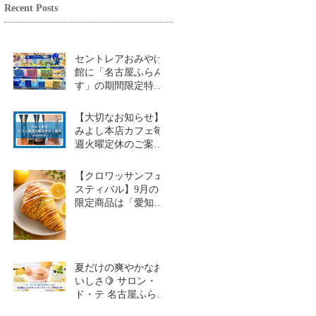
Recent Posts
セントレアおみやげ
館に「名古屋ふらん
す」の期間限定特設
コーナーが登場！
【大切なお知らせ】
みよし本店カフェ毎
週火曜定休のご案内
（2026年9月1日～）
【クロワッサンフェ
スティバル】9月の
限定商品は「愛知牧
場のはちみつ香るレ
モンクロワッサン」
🥐🍋
夏だけの爽やかなお
いしさ🍋 サロン・
ド・テ 名古屋ふらん
す「レモンスイーツ