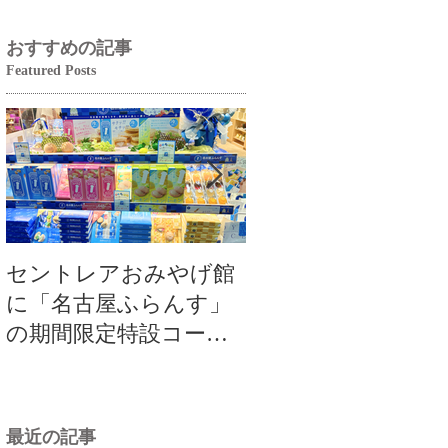
おすすめの記事
Featured Posts
セントレアおみやげ館
【大切なお知らせ
に「名古屋ふらんす」
よし本店カフェ毎
の期間限定特設コーナ
曜定休のご案内（20
ーが登場！
年9月1日～）
最近の記事