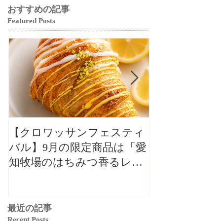
おすすめの記事
Featured Posts
【クロワッサンフェスティ
【クロワッサ
バル】9月の限定商品は「愛
バル】9月の
知牧場のはちみつ香るレモ
知牧場のはち
ンクロワッサン」🥐🍋
ンクロワッサン
最近の記事
Recent Posts