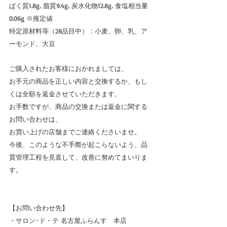
ぱく質1.8g､脂質9.4g､炭水化物12.8g､食塩相当量
0.06g ※推定値
特定原材料等（28品目中）：小麦、卵、乳、ア
ーモンド、大豆
ご購入されたお客様におかれましては、
お手元の商品を正しい内容と交換するか、もし
くは全額を返金させていただきます。
お手数ですが、商品の交換または返金に関する
お問い合わせは、
お買い上げの店舗までご連絡くださいませ。
今後、このような不手際が起こらないよう、品
質管理工程を見直して、改善に努めてまいりま
す。
【お問い合わせ先】
・サロン･ド・テ 名古屋ふらんす　本店