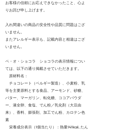
お客様の信頼にお応えできなかったこと、心よ
りお詫び申し上げます。
入れ間違いの商品の安全性や品質に問題はござ
いません。
またアレルギー表示も、記載内容と相違はござ
いません。
ペ・オ・ショコラ　ショコラの表示情報につい
ては、以下の通り掲載させていただきます。
　原材料名：
　チョコレート（ベルギー製造）、小麦粉、乳
等を主要原料とする食品、アーモンド、砂糖、
バター、マーガリン、転化糖、ココアパウダ
ー、液全卵、食塩、でん粉／乳化剤（大豆由
来）、香料、膨張剤、加工でん粉、カロテン色
素
　栄養成分表示（1個当たり）：熱量141kcal､たん