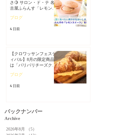
さ🍋 サロン・ド・テ 名
古屋ふらんす「レモンス
イーツ特集」
ブログ
4 日前
【クロワッサンフェステ
ィバル】8月の限定商品
は「パリパリチーズクロ
ワッサン」🥐
ブログ
4 日前
バックナンバー
Archive
2026年8月
（5）
5件の記事