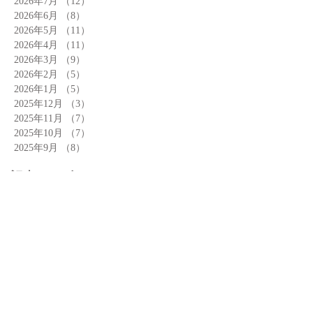
2026年7月
（12）
12件の記事
2026年6月
（8）
8件の記事
2026年5月
（11）
11件の記事
2026年4月
（11）
11件の記事
2026年3月
（9）
9件の記事
2026年2月
（5）
5件の記事
2026年1月
（5）
5件の記事
2025年12月
（3）
3件の記事
2025年11月
（7）
7件の記事
2025年10月
（7）
7件の記事
2025年9月
（8）
8件の記事
記事カテゴリー
Search By Tags
お店
お知らせ
アーモンドまつり
イベント
カフェ
ガーデン
クロワッサン
ドリンク
商品
小話
工場
建物
焼きたて
素材
運営
陳列