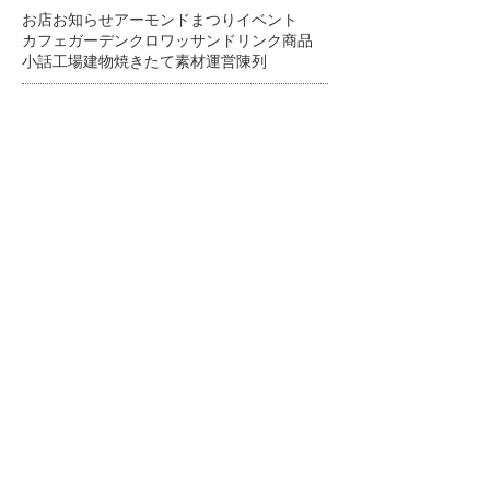
お店
お知らせ
アーモンドまつり
イベント
カフェ
ガーデン
クロワッサン
ドリンク
商品
小話
工場
建物
焼きたて
素材
運営
陳列