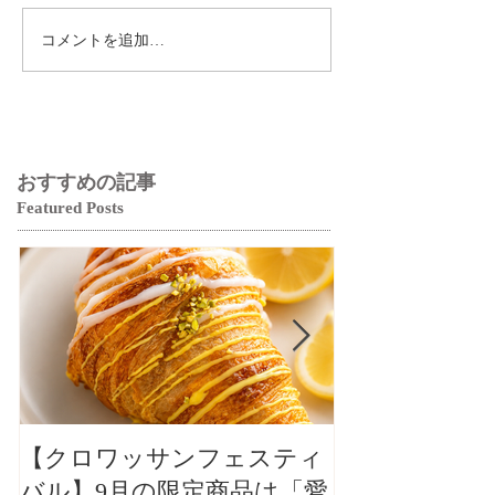
コメントを追加…
おすすめの記事
Featured Posts
【クロワッサンフェスティ
【クロワッサ
バル】9月の限定商品は「愛
バル】9月の