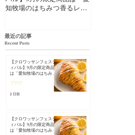
知牧場のはちみつ香るレモ
知牧場のはち
ンクロワッサン」🥐🍋
ンクロワッサン
最近の記事
Recent Posts
【クロワッサンフェステ
ィバル】9月の限定商品
は「愛知牧場のはちみつ
香るレモンクロワッサ
ブログ
ン」🥐🍋
2 日前
【クロワッサンフェステ
ィバル】9月の限定商品
は「愛知牧場のはちみつ