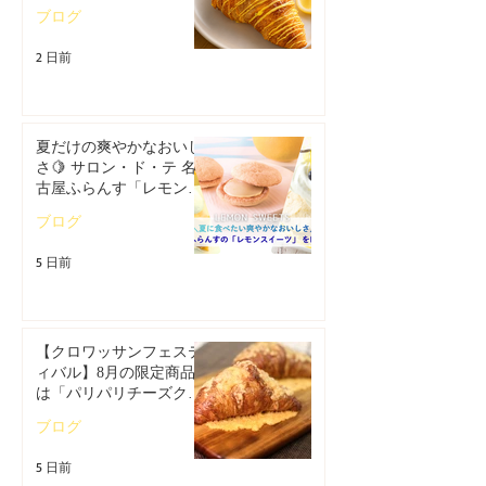
香るレモンクロワッサ
ブログ
ン」🥐
2 日前
夏だけの爽やかなおいし
さ🍋 サロン・ド・テ 名
古屋ふらんす「レモンス
イーツ特集」
ブログ
5 日前
【クロワッサンフェステ
ィバル】8月の限定商品
は「パリパリチーズクロ
ワッサン」🥐
ブログ
5 日前