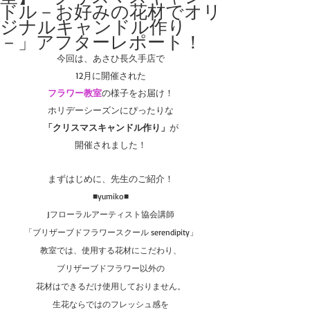
ドル－お好みの花材でオリ
ジナルキャンドル作り
－」アフターレポート！
今回は、あさひ長久手店で
12月に開催された
フラワー教室
の様子をお届け！
ホリデーシーズンにぴったりな
「クリスマスキャンドル作り」
が
開催されました！
まずはじめに、先生のご紹介！
■yumiko■
Jフローラルアーティスト協会講師
「ブリザーブドフラワースクール serendipity」
教室では、使用する花材にこだわり、
ブリザーブドフラワー以外の
花材はできるだけ使用しておりません。
生花ならではのフレッシュ感を