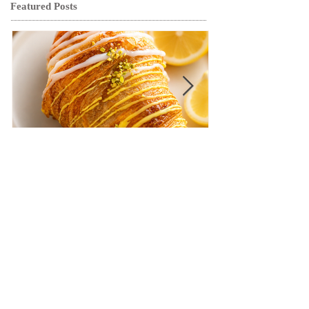
Featured Posts
【クロワッサンフェスティ
【クロワッサ
バル】9月の限定商品は「愛
バル】9月の
知牧場のはちみつ香るレモ
知牧場のはち
ンクロワッサン」🥐🍋
ンクロワッサン
最近の記事
Recent Posts