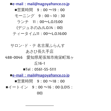
■
e-mail：mail@nagoyafrance.co.jp
■営業時間　9：00 〜19：00
モーニング　9：00～10：30
ランチ　11：00〜L.O.15:00
(デジュネのみ/L.O.14：00)
ティータイム11：00〜L.O.16:00
サロン･ド・テ 名古屋ふらんす　
あさひ長久手店
488-0046　愛知県尾張旭市南栄町旭ヶ
丘16-1
■Tel：0561-55-5111
■
e-mail：mail@nagoyafrance.co.jp
■営業時間　9：00 〜18：00
■イートイン　9：00 〜16：00 (LO15：
00)