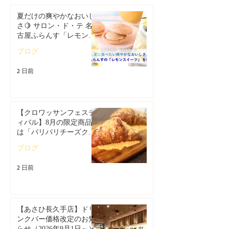
夏だけの爽やかなおいし
さ🍋 サロン・ド・テ 名
古屋ふらんす「レモンス
イーツ特集」
ブログ
2 日前
【クロワッサンフェステ
ィバル】8月の限定商品
は「パリパリチーズクロ
ワッサン」🥐
ブログ
2 日前
【あさひ長久手店】ドリ
ンクバー価格改定のお知
らせ（2026年9月1日～）