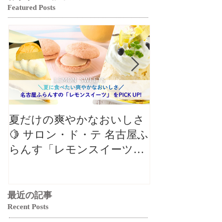
Featured Posts
夏だけの爽やかなおいしさ
【クロワッサ
🍋 サロン・ド・テ 名古屋ふ
バル】8月の
らんす「レモンスイーツ特
リパリチーズ
集」
ン」🥐
最近の記事
Recent Posts