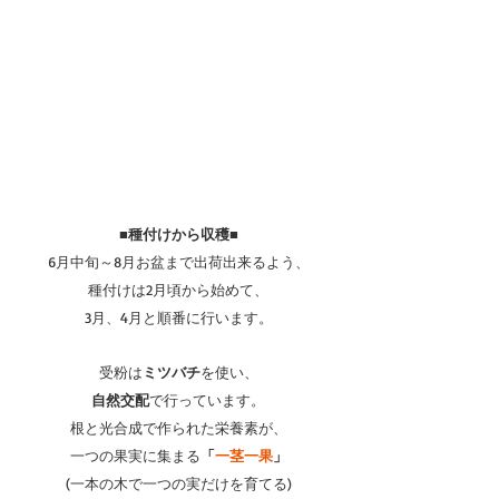
■種付けから収穫■
6月中旬～8月お盆まで出荷出来るよう、
種付けは2月頃から始めて、
3月、4月と順番に行います。
受粉は
ミツバチ
を使い、
自然交配
で行っています。
根と光合成で作られた栄養素が、
一つの果実に集まる
「
一茎一果
」
(一本の木で一つの実だけを育てる)