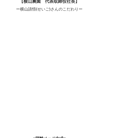
【横山農園　代表取締役社長】
ー横山請悟(せいご)さんのこだわりー