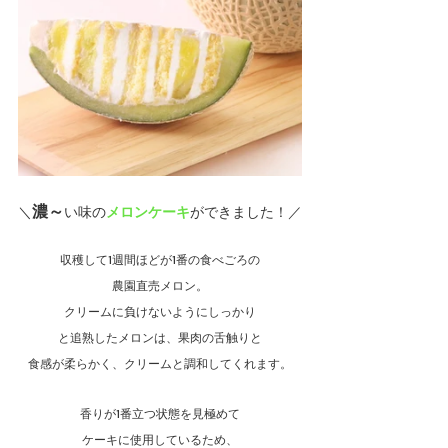
濃～
＼
い味の
メロンケーキ
ができました！／
収穫して1週間ほどが1番の食べごろの
農園直売メロン。
クリームに負けないようにしっかり
と追熟したメロンは、果肉の舌触りと
食感が柔らかく、クリームと調和してくれます。
香りが1番立つ状態を見極めて
ケーキに使用しているため、