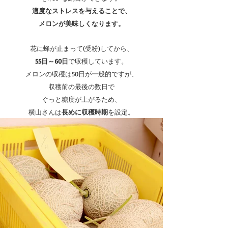
適度なストレスを与えることで、
メロンが美味しくなります。
花に蜂が止まって(受粉)してから、
55日～60日
で収穫しています。
メロンの収穫は50日が一般的ですが、
収穫前の最後の数日で
ぐっと糖度が上がるため、
横山さんは
長めに収穫時期
を設定。