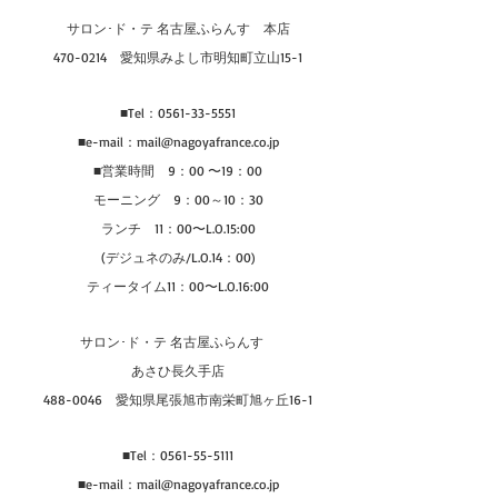
サロン･ド・テ 名古屋ふらんす　本店
470-0214　愛知県みよし市明知町立山15-1
■Tel：0561-33-5551
■e-mail：mail@nagoyafrance.co.jp
■営業時間　9：00 〜19：00
モーニング　9：00～10：30
ランチ　11：00〜L.O.15:00
(デジュネのみ/L.O.14：00)
ティータイム11：00〜L.O.16:00
サロン･ド・テ 名古屋ふらんす　
あさひ長久手店
488-0046　愛知県尾張旭市南栄町旭ヶ丘16-1
■Tel：0561-55-5111
■e-mail：mail@nagoyafrance.co.jp