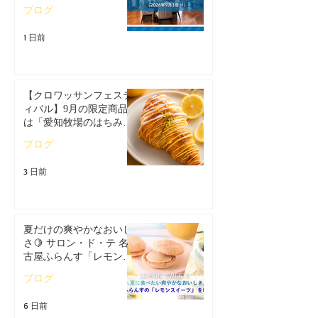
日～）
ブログ
1 日前
【クロワッサンフェステ
ィバル】9月の限定商品
は「愛知牧場のはちみつ
香るレモンクロワッサ
ブログ
ン」🥐🍋
3 日前
夏だけの爽やかなおいし
さ🍋 サロン・ド・テ 名
古屋ふらんす「レモンス
イーツ特集」
ブログ
6 日前