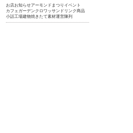
お店
お知らせ
アーモンドまつり
イベント
カフェ
ガーデン
クロワッサン
ドリンク
商品
小話
工場
建物
焼きたて
素材
運営
陳列