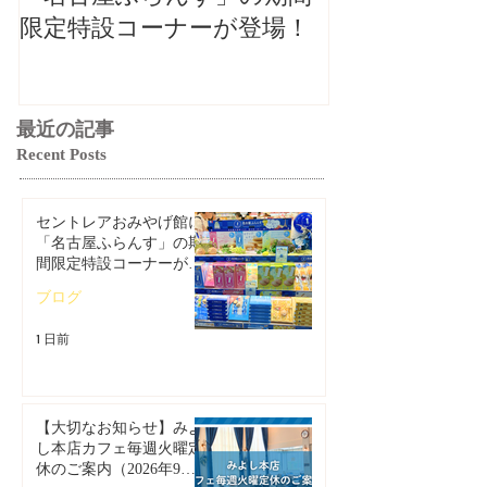
限定特設コーナーが登場！
ご案内（2026
最近の記事
Recent Posts
セントレアおみやげ館に
「名古屋ふらんす」の期
間限定特設コーナーが登
場！
ブログ
1 日前
【大切なお知らせ】みよ
し本店カフェ毎週火曜定
休のご案内（2026年9月1