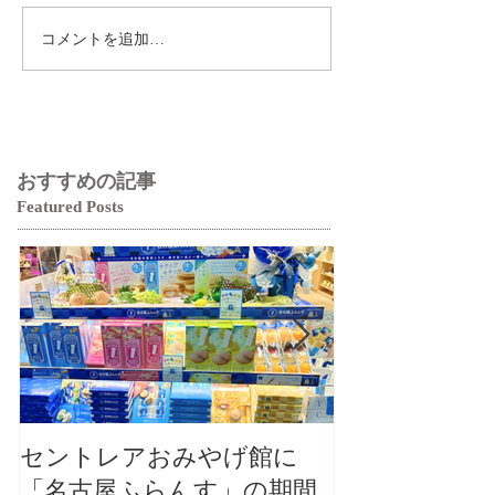
コメントを追加…
おすすめの記事
Featured Posts
セントレアおみやげ館に
【大切なお知
「名古屋ふらんす」の期間
本店カフェ毎