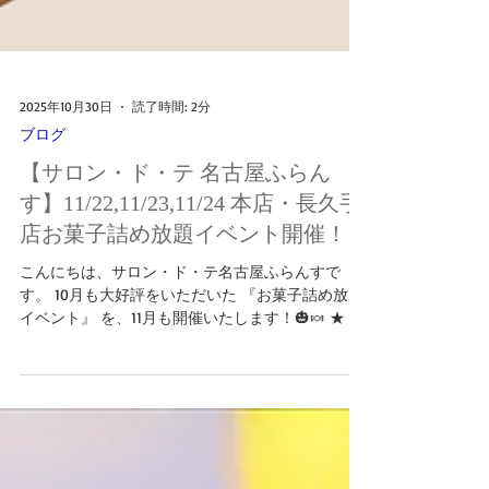
2025年10月30日
読了時間: 2分
ブログ
【サロン・ド・テ 名古屋ふらん
す】11/22,11/23,11/24 本店・長久手
店お菓子詰め放題イベント開催！
こんにちは、サロン・ド・テ名古屋ふらんすで
す。 10月も大好評をいただいた 『お菓子詰め放題
イベント』 を、11月も開催いたします！🎃🍬 ★ ★
詰め放題の内容はこちら！★ ★ ①カリカリ食感が
クセになる 『クランチクッキー』 ②抹茶チョコレ
ートを抹茶サブレとザクザク食感のクロッカン生
地でサンドした 『アーモンドマイスター 抹茶味』
③軽やかなヌガーとホロホロ食感のクッキーで王