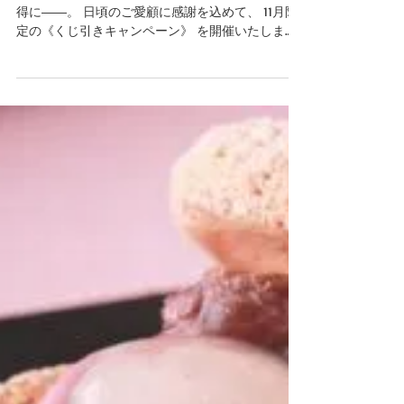
ブログ
【サロン・ド・テ名古屋ふらんす】
冬の福くじキャンペーン開催！
今年のお歳暮は、ちょっとワクワク、ちょっとお
得に――。 日頃のご愛顧に感謝を込めて、 11月限
定の《くじ引きキャンペーン》 を開催いたしま
す！ 大切な方への贈り物を選ぶこの季節、運試し
気分でお買い物をお楽しみください🎁 【くじ引き
キャンペーン概要】 期間：2025年11月1日（土）～
11月30日（日） 対象：物販商品を税込3,000円お買
い上げごとに「くじ引き」1回！ ※物販商品は、お
持ち帰り商品のみが対象です。カフェでのご飲食
は対象外となります。 【景品のご紹介】 ＼空くじ
なし╱運試しで当たるうれしい景品はこちら！ ボ
ヌールコネクティ 1個 or ボヌールコネクティ 2個
or 名古屋ふらんす 1個 ＼ お歳暮・お手土産にぴっ
たり！おすすめ商品 ／ お歳暮や年末年始のご挨拶
にも喜ばれる、 アーモンドの焼き菓子ギフトを種
類豊富に取り揃えています。 ★ ボヌール コネクテ
ィ ★ バター香るクロワッサンをざく切りにし、贅