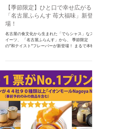
2025年10月28日
読了時間: 2分
ブログ
【季節限定】ひと口で幸せ広がる
「名古屋ふらんす 苺大福味」新登
場！
名古屋の食文化から生まれた「でらシャス」なス
イーツ、 「名古屋ふらんす」から、 季節限定
の“和テイスト”フレーバーが新登場！ まるで本物
の苺大福を食べているような、和洋折衷の味わい
が楽しめます✨ ＼ 美味しさのPOINT ／ ■和の素材
と合わせて「苺大福」の味わいを再現■ ふわっと苺
が香るダックワーズ生地に、 苺チョコフィリン
グ・もちもちのお餅・小倉あんをサンド。 ひと口
で“苺大福”のような贅沢なハーモニーが広がりま