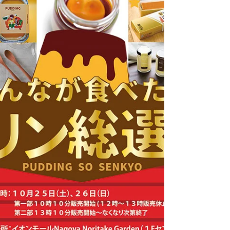
す。 ■ふわっと香る苺のダックワーズ■ 自社で挽い
たアーモンドプードルにストロベリーシロップを
加えて焼き上げ、 外はサクッ、中はふんわり。 華
やかな苺の香りがふわっと広がる、こだわりの生
地です。 ■苺の酸味と香りを引き立てたフィリング
■ 苺チョコに苺パウダーをブレンドし、 甘さの中
にほどよい酸味をプラス。 よりリアルな苺の風味
を感じられます。 ■お餅×小倉あんで“和”の余韻■
名古屋ふらんす伝統のもちもちお餅と、 定番「小
倉トースト味」にも使われている小倉あんを使
用。 しっかりと“和”を感じる仕上がりになりまし
た。 ＼ 商品情報