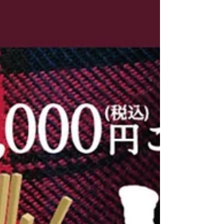
ンの鮮やかな酸味が絶妙に調和。 ショコラテリー
ヌならではの“なめらかな舌触り”とともに、 濃厚
で上品な味わいをお楽しみいただけます。 トッピ
ングにはレモンの皮のシロップ漬け（シトロンラ
メル）をあしらい、 見た目にも華やかに仕上げま
した✨ 冬にぴったりの贅沢なテリーヌです。 ＼シ
ョコラテリーヌ／ カカオ70%のクーベルチュール
チョコレートを使用。 ビターなカカオの風味がひ
ろがり、口に入れた瞬間にスーッと とろけるショ
コラ本来の味わいをお楽しみください。 ▼こだわ
りをブログにてご紹介しています！
https://www.nagoyafrance.co.jp/single-post/cho