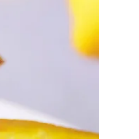
道の美味しさ 『フロランタン』 人気のお菓子を制
限時間内に好きなだけ詰め放題！ 小さなお子さま
から大人まで、みんなでワイワイ楽しめる期間限
定イベントです🎃 ぜひ挑戦してみてください！ ※
この企画は食品ロス削減にもつながる取り組みで
す。 製造過程で出る“不揃い品”なども一緒にお得
に楽しんでいただけます。 ＜開催場所＞ サロン・
ド・テ名古屋ふらんす 本店 サロン・ド・テ名古屋
ふらんす あさひ長久手店 ＜開催日＞ 11/22(土) 、
11/23(日)、11/24(月/祝) どちらの詰め放題も 数量限
定 です。 無くなり次第終了となりますので、お早
めのご来店がおすすめです！..