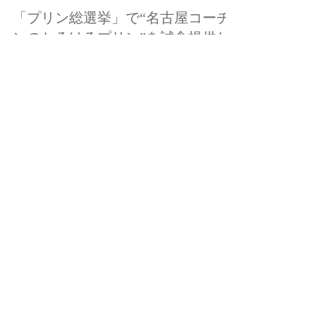
2025年10月27日
読了時間: 2分
ブログ
「プリン総選挙」で“名古屋コーチ
ンのとろけるプリン”を試食提供し
ました！
10月25日（土）・26日（日）の2日間、 イオンモー
ル Nagoya Noritake Gardenで開催された 「プリン
総選挙」に、名古屋ふらんすが参加しました。 今
回は、イベント内で特別に「名古屋コーチンのと
ろけるプリン」の試食を実施し、 多くのお客様に
お楽しみいただきました。 「プリン総選挙」と
は？ 「プリン総選挙」は、全国の人気プリンを一