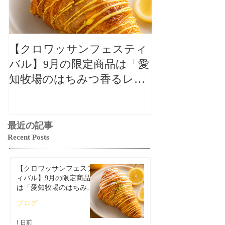
【クロワッサンフェスティ
【クロワッサ
バル】9月の限定商品は「愛
バル】9月の
知牧場のはちみつ香るレモ
知牧場のはち
ンクロワッサン」🥐🍋
ンクロワッサン
最近の記事
Recent Posts
【クロワッサンフェステ
ィバル】9月の限定商品
は「愛知牧場のはちみつ
香るレモンクロワッサ
ブログ
ン」🥐🍋
1 日前