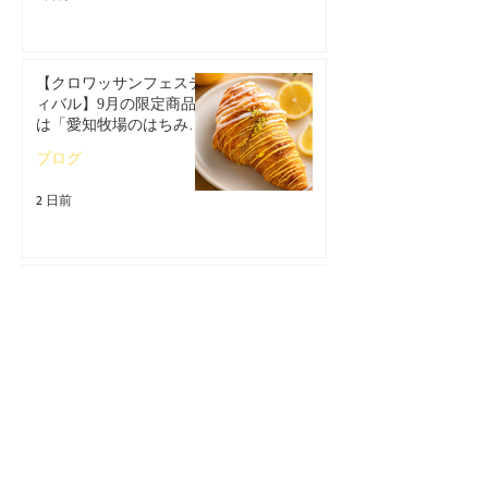
【クロワッサンフェステ
ィバル】9月の限定商品
は「愛知牧場のはちみつ
香るレモンクロワッサ
ブログ
ン」🥐
2 日前
夏だけの爽やかなおいし
さ🍋 サロン・ド・テ 名
古屋ふらんす「レモンス
イーツ特集」
ブログ
4 日前