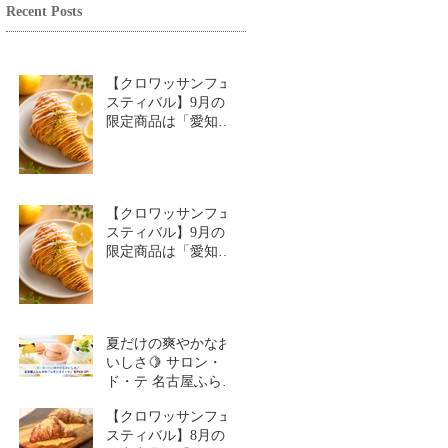
Recent Posts
【クロワッサンフェ
スティバル】9月の
限定商品は「愛知牧
場のはちみつ香るレ
モンクロワッサン」
🥐🍋
【クロワッサンフェ
スティバル】9月の
限定商品は「愛知牧
場のはちみつ香るレ
モンクロワッサン」
🥐
夏だけの爽やかなお
いしさ🍋 サロン・
ド・テ 名古屋ふらん
す「レモンスイーツ
【クロワッサンフェ
特集」
スティバル】8月の