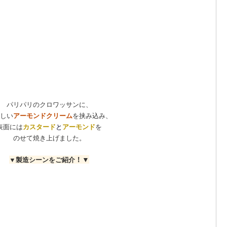
パリパリのクロワッサンに、
しい
アーモンドクリーム
を挟み込み、
表面には
カスタード
と
アーモンド
を
のせて焼き上げました。
！▼
▼製造シーンをご紹介