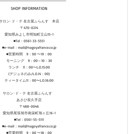
SHOP INFORMATION
サロン･ド・テ 名古屋ふらんす　本店
〒470-0214
愛知県みよし市明知町立山15-1
■Tel：0561-33-5551
■
e-mail：mail@nagoyafrance.co.jp
■営業時間　9：00 〜19：00
モーニング　9：00～10：30
ランチ　11：00〜L.O.15:00
(デジュネのみ/L.O.14：00)
ティータイム11：00〜L.O.16:00
サロン･ド・テ 名古屋ふらんす　
あさひ長久手店
〒488-0046
愛知県尾張旭市南栄町旭ヶ丘16-1
■Tel：0561-55-5111
■
e-mail：mail@nagoyafrance.co.jp
■営業時間　9：00 〜18：00