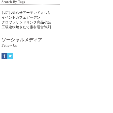
Search By Tags
お店
お知らせ
アーモンドまつり
イベント
カフェ
ガーデン
クロワッサン
ドリンク
商品
小話
工場
建物
焼きたて
素材
運営
陳列
ソーシャルメディア
Follow Us