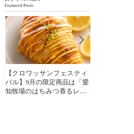
Featured Posts
【クロワッサンフェスティ
【クロワッサ
バル】9月の限定商品は「愛
バル】9月の
知牧場のはちみつ香るレモ
知牧場のはち
ンクロワッサン」🥐🍋
ンクロワッサン
最近の記事
Recent Posts