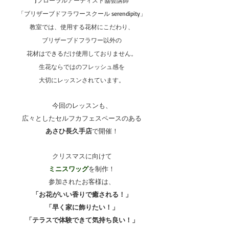
Jフローラルアーティスト協会講師
「ブリザーブドフラワースクール serendipity」
教室では、使用する花材にこだわり、
ブリザーブドフラワー以外の
花材はできるだけ使用しておりません。
生花ならではのフレッシュ感を
大切にレッスンされています。
今回のレッスンも、
広々としたセルフカフェスペースのある
あさひ長久手店
で開催！
クリスマスに向けて
ミニスワッグ
を制作！
参加されたお客様は、
「お花がいい香りで癒される！」
「早く家に飾りたい！」
「テラスで体験できて気持ち良い！」