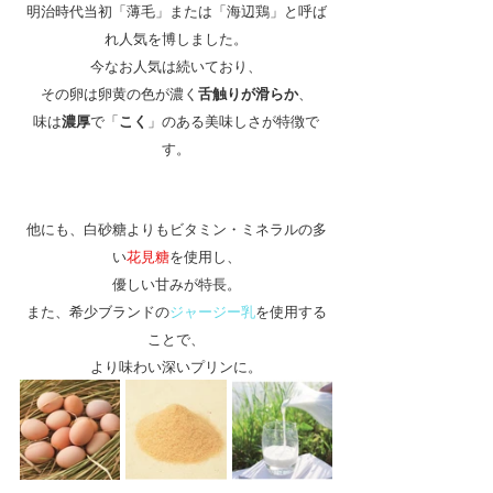
明治時代当初「薄毛」または「海辺鶏」と呼ば
れ人気を博しました。
今なお人気は続いており、
その卵は卵黄の色が濃く
舌触りが滑らか
、
味は
濃厚
で「
こく
」のある美味しさが特徴で
す。
他にも、白砂糖よりもビタミン・ミネラルの多
い
花見糖
を使用し、
優しい甘みが特長。
また、希少ブランドの
ジャージー乳
を使用する
ことで、
より味わい深いプリンに。