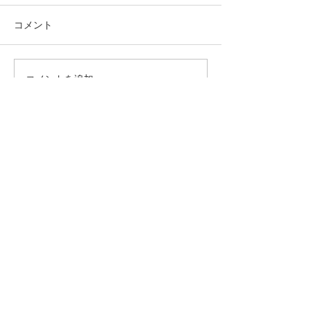
コメント
コメントを追加…
おすすめの記事
Featured Posts