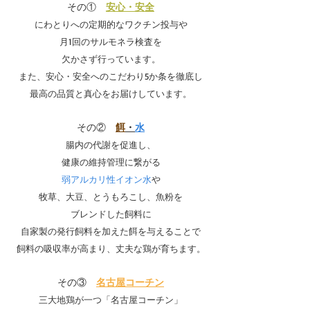
その①　
安心・安全
にわとりへの定期的なワクチン投与や
月1回のサルモネラ検査を
欠かさず行っています。
また、安心・安全へのこだわり5か条を徹底し
最高の品質と真心をお届けしています。
その②　
餌
・
水
腸内の代謝を促進し、
健康の維持管理に繋がる
弱アルカリ性イオン水
や
牧草、大豆、とうもろこし、魚粉を
ブレンドした飼料に
自家製の発行飼料を加えた餌を与えることで
飼料の吸収率が高まり、丈夫な鶏が育ちます。
その③　
名古屋コーチン
三大地鶏が一つ「名古屋コーチン」