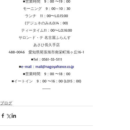
■営業時間　9：00 〜19：00
モーニング　9：00～10：30
ランチ　11：00〜L.O.15:00
(デジュネのみ/L.O.14：00)
ティータイム11：00〜L.O.16:00
サロン･ド・テ 名古屋ふらんす　
あさひ長久手店
488-0046　愛知県尾張旭市南栄町旭ヶ丘16-1
■Tel：0561-55-5111
■
e-mail：mail@nagoyafrance.co.jp
■営業時間　9：00 〜18：00
■イートイン　9：00 〜16：00 (LO15：00)
ブログ