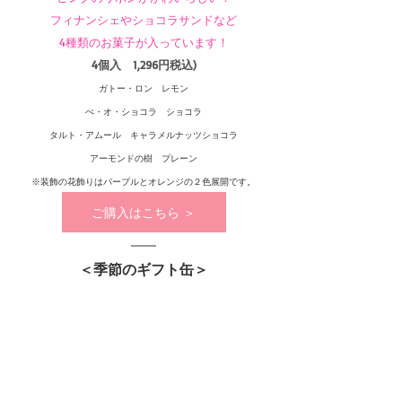
フィナンシェやショコラサンドなど
4種類のお菓子が入っています！
4個入　1,296円税込)
ガトー・ロン　レモン
ぺ・オ・ショコラ　ショコラ
タルト・アムール　キャラメルナッツショコラ
アーモンドの樹　プレーン
※装飾の花飾りはパープルとオレンジの２色展開です。
ご購入はこちら ＞
＜季節のギフト缶＞