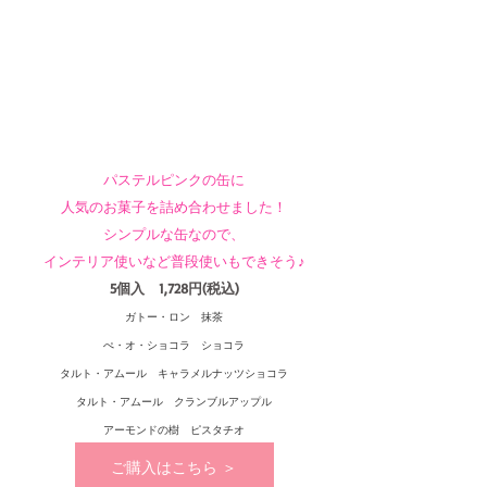
パステルピンクの缶に
人気のお菓子を詰め合わせました！
シンプルな缶なので、
インテリア使いなど普段使いもできそう♪
5個入　1,728円(税込)
ガトー・ロン　抹茶
ぺ・オ・ショコラ　ショコラ
タルト・アムール　キャラメルナッツショコラ
タルト・アムール　クランブルアップル
アーモンドの樹　ピスタチオ
ご購入はこちら ＞