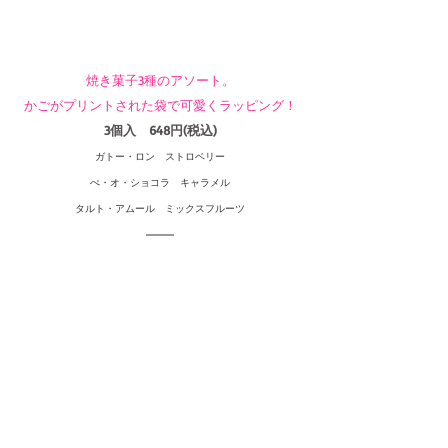
焼き菓子3種のアソート。
かごがプリントされた袋で可愛くラッピング！
3個入　648円(税込)
ガトー・ロン　ストロベリー
ぺ・オ・ショコラ　キャラメル
タルト・アムール　ミックスフルーツ