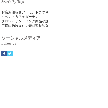
Search By Tags
お店
お知らせ
アーモンドまつり
イベント
カフェ
ガーデン
クロワッサン
ドリンク
商品
小話
工場
建物
焼きたて
素材
運営
陳列
ソーシャルメディア
Follow Us