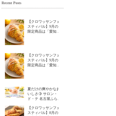
Recent Posts
【クロワッサンフェ
スティバル】9月の
限定商品は「愛知牧
場のはちみつ香るレ
モンクロワッサン」
🥐🍋
【クロワッサンフェ
スティバル】9月の
限定商品は「愛知牧
場のはちみつ香るレ
モンクロワッサン」
🥐
夏だけの爽やかなお
いしさ🍋 サロン・
ド・テ 名古屋ふらん
す「レモンスイーツ
【クロワッサンフェ
特集」
スティバル】8月の